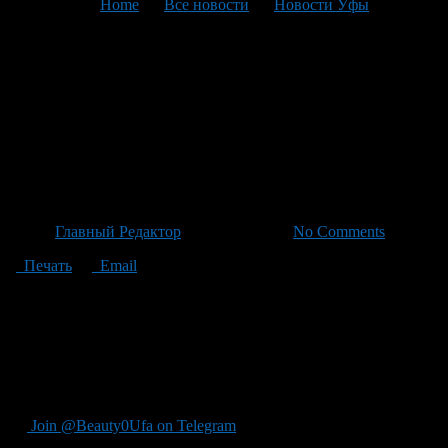
You are here:
Home
>
Все новости
>
Новости Уфы
>
Текущая статья
Меняло: Месячный
‘Синдром стресса’ у мужчин
— биохимические перепады,
эмоциональная турбунация
Автор
Главный Редактор
/ 05.02.2026 /
No Comments
Печать
Email
"У мужчин также существует месячный ""Синдром стресса у
мужчин"": — состояние повышения чувствительности к
тревоге, беспокойства, гнева в связи с изменением
биохимических изменений, колебаний гормона,
напряженности и утратного стресса, а также потерей
идентичности мужчин."
Join @Beauty0Ufa on Telegram