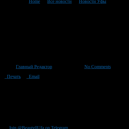
You are here:
Home
>
Все новости
>
Новости Уфы
>
Текущая статья
Нефтяные предприятия
бюджета в 2025 году достигли
минимума: 848 трлн руб.,
сказали в МФР
Автор
Главный Редактор
/ 21.01.2026 /
No Comments
Печать
Email
√** Доходы нефтяных предприятий бюджета снизились до
минимального уровня в прошлом году — 8 48 трлн руб. в
2025 году, сообщает министерство финансов Российской
Федерации (https://www.minfin.ru//ru/ статистика/фэдбуд/оил?
id=57=12094-
сведение
о
формировании
и
использовании
дополнительнических
2026
гг.)
Join @Beauty0Ufa on Telegram