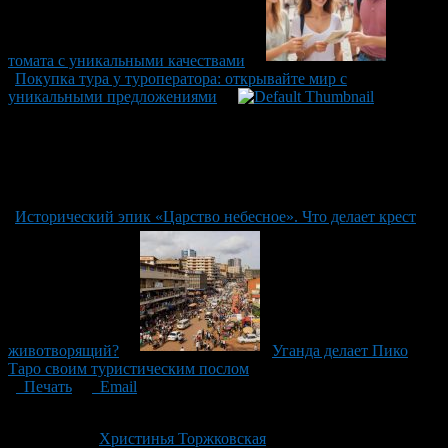
томата с уникальными качествами
Покупка тура у туроператора: открывайте мир с
уникальными предложениями
Исторический эпик «Царство небесное». Что делает крест
животворящий?
Уганда делает Пико
Таро своим туристическим послом
Печать
Email
Опубликовано: 2 года назад на 30.10.2024
Автор:
Христинья Торжковская