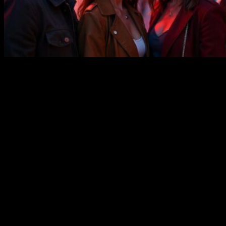
Предисловие
Планета, на которой мы живем, населена 8 миллиардами
человек, и каждый из нас – совершенно уникален.
Внутренние и внешние данные, составляющие нашу
индивидуальность, работают на благо, когда мы следуем
своим глубинным желаниям. Это означает, что наша
«изюминка» делает нас красивее, когда мы не стараемся
подражать или маскироваться под ожидания общества.
Архетипы: Ключ к Счастью и
Самоуверенности
Архетипы – это образцы поведения, которые могут сделать
вас счастливее и увереннее в себе. Карл Густав Юнг,