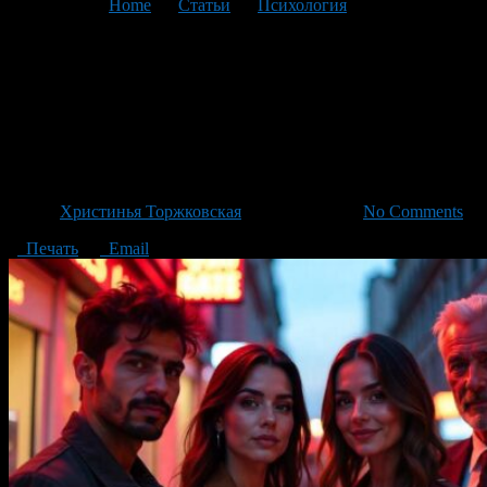
You are here:
Home
>
Статьи
>
Психология
>
Текущая
статья
Архетипы Юнга: Как
Изюминка Делает Вас
Уникальными
Автор
Христинья Торжковская
/ 30.10.2024 /
No Comments
Печать
Email