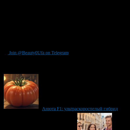
Вывод: Следуйте Своему Внутреннему
«Я»!
Итак, чтобы находить радость в каждом дне, вы должны
следовать только за внутренним «я». Помните: каждый из нас
уникален!
Join @Beauty0Ufa on Telegram
Рекомендуем почитать:
Анюта F1: ультраскороспелый гибрид