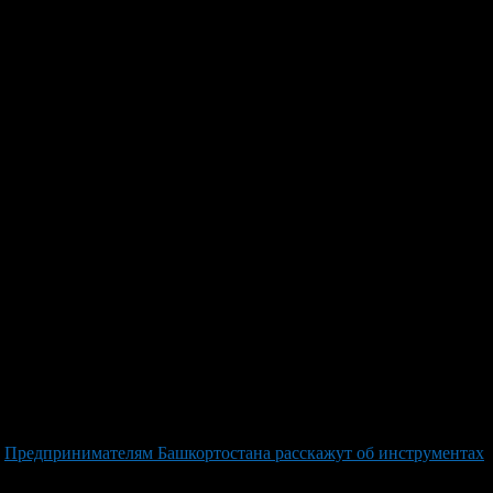
диты с господдержкой».
т по ставке 3% годовых. Также слушатели смогут задать
и вводим код 934-715-442.
Предпринимателям Башкортостана расскажут об инструментах