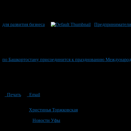
для развития бизнеса
Предприниматели 
по Башкортостану присоединится к празднованию Международ
Печать
Email
Опубликовано: 3 года назад на 29.06.2023
Автор:
Христинья Торжковская
Последнее изминение 29 июня, 2023 @ 10:22 дп
Рубрики
Новости Уфы