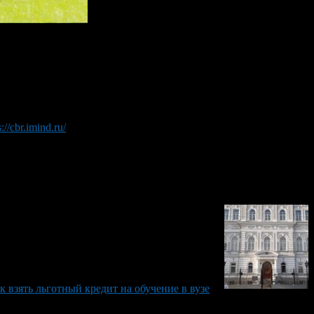
 не хватает? Можно подумать об учебе в кредит.
остан Банка России организует вебинар «Образовательные кре
и их родителям, кто и на каких условиях может получить креди
s://cbr.imind.ru/
. Выбираем «Подключиться к мероприятию по ID» 
к взять льготный кредит на обучение в вузе