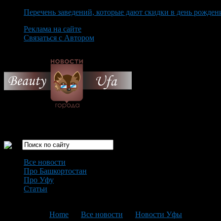
Перечень заведений, которые дают скидки в день рожден
Реклама на сайте
Связаться с Автором
Saturday August 8th, 2026
Только самые интересные новости города Уфа
Все новости
Про Башкортостан
Про Уфу
Статьи
Loading...
You are here:
Home
>
Все новости
>
Новости Уфы
>
Текущая