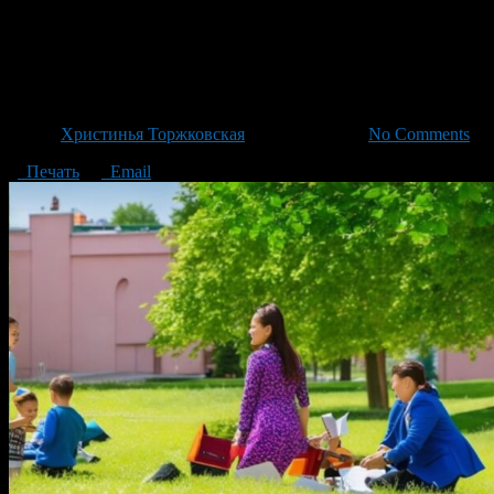
Абитуриентам Башкортостана 
под 3%
Автор
Христинья Торжковская
/ 29.06.2023 /
No Comments
Печать
Email