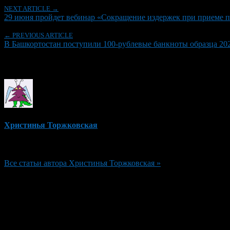
NEXT ARTICLE →
29 июня пройдет вебинар «Сокращение издержек при приеме 
← PREVIOUS ARTICLE
В Башкортостан поступили 100-рублевые банкноты образца 202
Об авторе
Христинья Торжковская
Редактор
Все статьи автора Христинья Торжковская »
Добавить комментарий