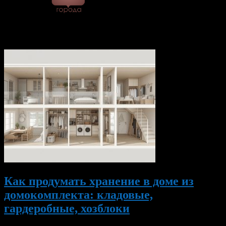
© 2026 Все об Уфе и не
только.
Вам также могут понравиться...
Как продумать хранение в доме из
домокомплекта: кладовые,
гардеробные, хозблоки