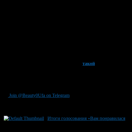
Его монтируют под столешницу либо в отдельно стоящую
колонну для встраиваемой бытовой техники.
Отличает духовку нового образца от классической газовой
плиты обширный объём камеры, вариативность типов
нагрева (конвекция, гриль, барбекю), полная безопасность (газ
– контроль, блокировка от детей), полный комплект
вспомогательных аксессуаров (вертел, термо – щуп, решетка
для гриля, фиксаторы).
Реализация в РФ
На территории Российской Федерации
такой
ассортимент
встраиваемой бытовой техники представляют интернет –
магазины. Их число велико, и с помощью виртуального
шоппинга заказывают товары европейского производства без
наценок и переплат.
Join @Beauty0Ufa on Telegram
Рекомендуем почитать:
Итоги голосования «Вам понравилася