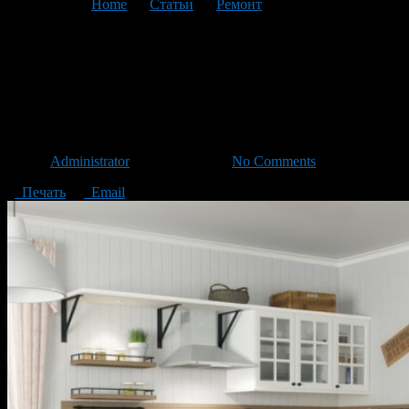
You are here:
Home
>
Статьи
>
Ремонт
>
Текущая статья
КОМПЛЕКТ
ВСТРАИВАЕМОЙ
ТЕХНИКИ ДЛЯ КУХНИ.
Автор
Administrator
/ 24.03.2020 /
No Comments
Печать
Email