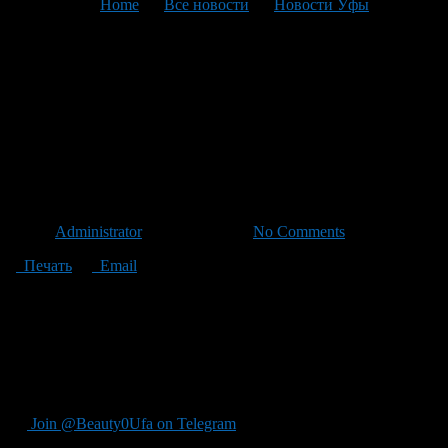
You are here:
Home
>
Все новости
>
Новости Уфы
>
Текущая статья
Анонс мероприятий,
проводимых в Демском
районе г. Уфы с 29 августа по
4 сентября 2011 г.
Автор
Administrator
/ 26.08.2011 /
No Comments
Печать
Email
30 августа будут проводиться праздничные молебны,
посвященные Ураза-байрам, в мечети по ул. Новороссийская,
57А и у строящейся мечети на ул. Гатчинская.
1 сентября в 14.00 часов в парке культуры и отдыха состоится
праздник, посвященный Дню знаний.
Join @Beauty0Ufa on Telegram