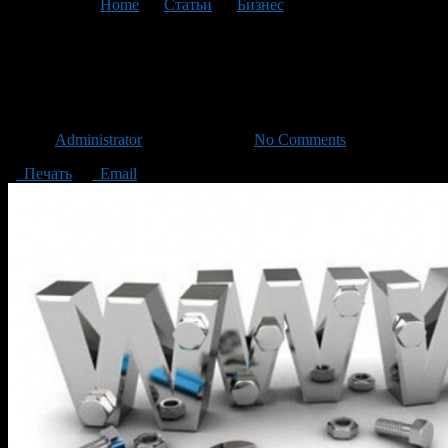
You are here:
Home
>
Статьи
>
Бизнес
>
Текущая статья
Разработка сайтов для
успешного бизнеса
Автор
Administrator
/ 13.09.2018 /
No Comments
Печать
Email