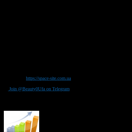
гарантируем высокую конверсию вашего сайта — отношение
количества заказов к количеству посетителей.
Установка и настройка системы статистики Google Analytics
позволит отслеживать и анализировать целевые действия
посетителей сайта. А на основе анализа – производить
изменения на сайте и корректировать настройки контекстной
рекламы.
Условия сотрудничества подробно описаны на нашем сайте.
Там же вы сможете получить консультацию и оформить заказ
на разработку сайта. У нас реальные цены. В течение месяца
мы осуществляем бесплатное сопровождение и
консультирование.
Источник:
https://space-site.com.ua
Join @Beauty0Ufa on Telegram
Рекомендуем почитать: