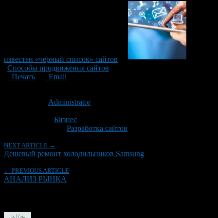
известен «черный список» сайтов
Способы продвижения сайтов
Печать
Email
Опубликовано: 8 лет назад на 13.09.2018
Автор:
Administrator
Последнее изминение 13 сентября, 2018 @ 12:52 пп
Рубрики
Бизнес
Tagged With:
Разработка сайтов
NEXT ARTICLE →
Дешевый ремонт холодильников Samsung
← PREVIOUS ARTICLE
АНАЛИЗ РЫНКА
Об авторе