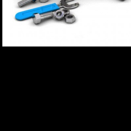
Развитие информационных технологий не оставляет шансов
на успех бизнесу, не представленному в глобальной сети. Этот
недостаток решается просто: нужно лишь заказать разработку
сайта и уже через несколько дней или недель (в зависимости
от сложности проекта) ваш бизнес получит виртуальную
площадку.
Наша студия «Space Site» не первый год занимается
разработкой сайтов различной сложности: от посадочных
страниц до интернет-магазинов. Наши работы вы можете
увидеть на сайте space-site.com.ua. Мы используем самые
последние технологические достижения в сфере создания веб-
ресурсов.
Применение самых популярных систем управления