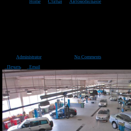
You are here:
Home
>
Статьи
>
Автомобильное
>
Текущая
статья
Широкий спектр услуг
профессионального
автосервиса
Автор
Administrator
/ 17.05.2018 /
No Comments
Печать
Email