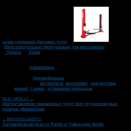
салон социально-бытовых услуг
Интеллектуальное оборудование для автосервиса
Печать
Email
Опубликовано: 8 лет назад на 17.05.2018
Автор:
Administrator
Последнее изминение 17 мая, 2018 @ 7:18 пп
Рубрики
Автомобильное
Tagged With:
автомобиль
,
автосервис
,
диагностика
,
ремонт
,
Сервис
,
устранение неполадок
NEXT ARTICLE →
Предоставление таможенных услуг при грузоперевозках:
порядок оформления
← PREVIOUS ARTICLE
Автомобили-модели от Porshe и Volkswagen Beetle