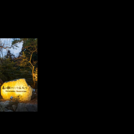
и мусора на японских горячих 
брошенными среди мусора на курорте Каге в префектуре Исика
женщина разбирала мусор. По словам японки, когда она открыла