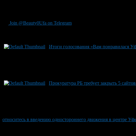
тысяч иен в связках по миллион иен от местного банка. Деньги
Купюры были старыми. Если владелец не потребует денежных с
Join @Beauty0Ufa on Telegram
Рекомендуем почитать:
Итоги голосования «Вам понравилася У
Прокуратура РБ требует закрыть 5 сайтов с
относитесь в введению одностороннего движения в центре Уф