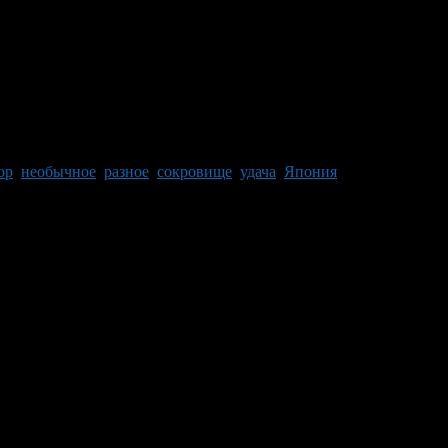
ор
,
необычное
,
разное
,
сокровище
,
удача
,
Япония