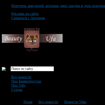
Перечень заведений, которые дают скидки в день рожден
Реклама на сайте
Связаться с Автором
Saturday August 8th, 2026
Только самые интересные новости города Уфа
Все новости
Про Башкортостан
Про Уфу
Статьи
Loading...
You are here:
Home
>
Все новости
>
Новости Уфы
>
Текущая