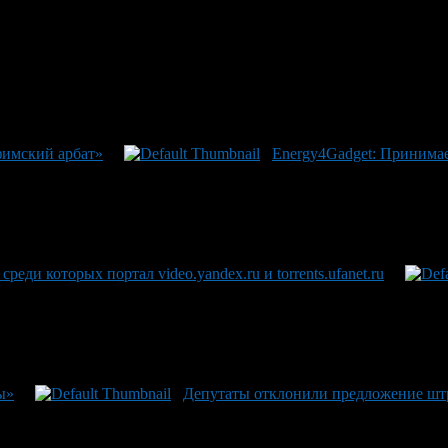
 были завернуты в страницы старой газеты.
редств в течение трех месяцев, женщине будет разрешено сохра
фимский арбат»
Energy4Gadget: Принимае
реди которых портал video.yandex.ru и torrents.ufanet.ru
ы»
Депутаты отклонили предложение штр