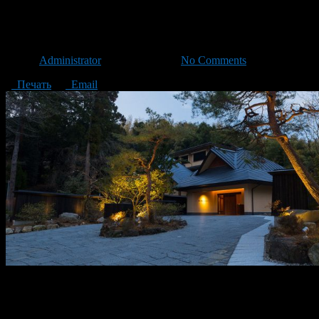
20 миллионов иен нашли сред
Автор
Administrator
/ 16.08.2017 /
No Comments
Печать
Email
Приблизительно 20 миллионов иен наличными были найдены вы
Открытие было сделано около 7 часов утра, когда 70-летняя 