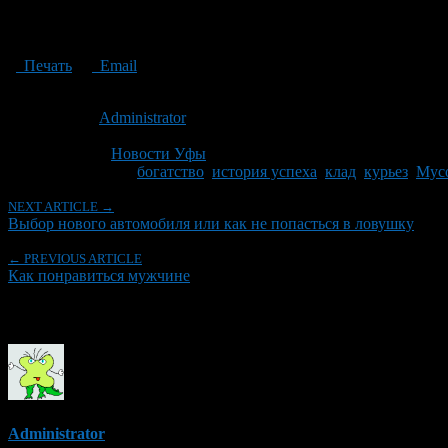
Печать
Email
Опубликовано: 9 лет назад на 16.08.2017
Автор:
Administrator
Последнее изминение 16 августа, 2017 @ 12:14 пп
Рубрики
Новости Уфы
Tagged With:
богатство
,
история успеха
,
клад
,
курьез
,
Мус
NEXT ARTICLE →
Выбор нового автомобиля или как не попасться в ловушку
← PREVIOUS ARTICLE
Как понравиться мужчине
Об авторе
Administrator