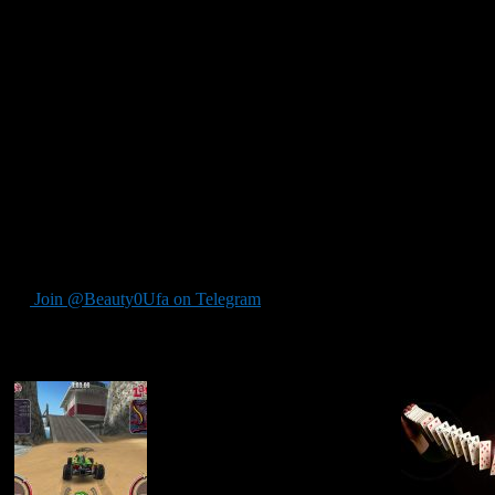
Недавно стукнул целый год, как игра HITMAN стала официаль
Именно год назад вышел «Парижский» эпизод первого сезона пр
игра получила еще пять полных эпизодов, сорок четыре контра
Средний показатель от игроков проведенного в игре времени со
всех игроков даже смогли убить Кена Моргана кокосом.
Также разработчики отметили, что диалоги с искусственным ин
Среди «неуловимых» целей для игроков сложнее было прикончит
Ну а еще не стоит забывать, что уже сейчас ведется активная 
Join @Beauty0Ufa on Telegram
Рекомендуем почитать: