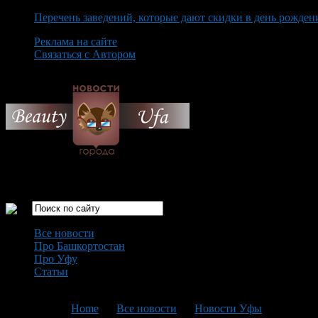
Перечень заведений, которые дают скидки в день рожден
Реклама на сайте
Связаться с Автором
Saturday August 8th, 2026
Только самые интересные новости города Уфа
Все новости
Про Башкортостан
Про Уфу
Статьи
Loading...
You are here:
Home
>
Все новости
>
Новости Уфы
>
Текущая