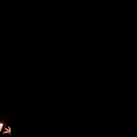
но доступна для всех желающих.
иключений лысого агента. Далее, в течение года, к игре выход
кта для режима «Обострение» и еще сотню обычных контрактов и
ставляет более ста часов. Всего геймеры создали больше 250 00
теллектом в игре составляют больше слов, чем вся серия «Власт
ь The Fixer, или Зандера Хаверфека, а проще всего было справи
работа над вторым сезоном приключений для нашего лысого 47-го.