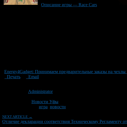
Описание игры — Race Cars
Energy4Gadget: Принимаем предварительные заказы на чехлы 
Печать
Email
Опубликовано: 9 лет назад на 08.06.2017
Автор:
Administrator
Последнее изминение 8 июня, 2017 @ 10:31 дп
Рубрики
Новости Уфы
Tagged With:
игра
,
новости
NEXT ARTICLE →
Отличие декларации соответствия Техническому Регламенту от 