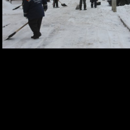
15 апреля 2017 года 9.00 до 17.00, УЖХ Калининского района
будет проводить уборку и вывоз снега с придомовых
территорий, по следующим адресам:
График очистки:
Интернациональная, 129/2
Первомайская, 73
С.Вострецова, 4, 4/1
Черниковская, 42, 44
Высоковольтная, 14
Т.Янаби, 65\3
Фр.бригад, 3, 5
Первомайская, 39
Архитектурная, 18, 20