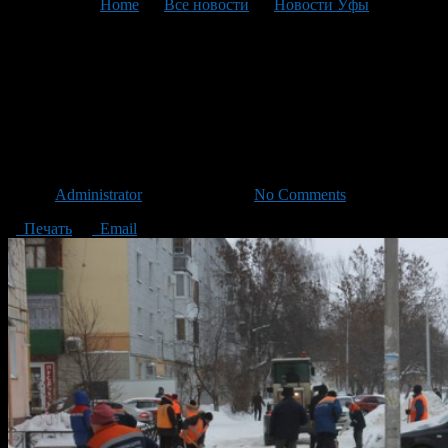
You are here:
Home
>
Все новости
>
Новости Уфы
>
Текущая статья
График очистки придомовых
территорий в Калининском
районе на 15 апреля
Автор
Administrator
/ 14.04.2017 /
No Comments
Печать
Email