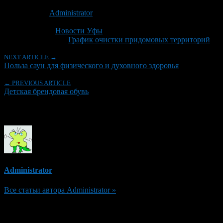
Опубликовано: 9 лет назад на 14.04.2017
Автор:
Administrator
Последнее изминение 14 апреля, 2017 @ 2:05 пп
Рубрики
Новости Уфы
Tagged With:
График очистки придомовых территорий
NEXT ARTICLE →
Польза саун для физического и духовного здоровья
← PREVIOUS ARTICLE
Детская брендовая обувь
Об авторе
Administrator
Все статьи автора Administrator »
Добавить комментарий