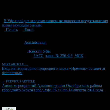
В Уфе пройдет «горячая линия» по вопросам предоставления
жилья молодым семьям
Печать
Email
Опубликовано: 15 лет назад на 04.08.2011
Автор:
Administrator
Последнее изминение 4 августа, 2011 @ 4:33 пп
Рубрики
Новости Уфы
Tagged With:
ЗАГС
,
закон № 256-ФЗ
,
МСК
NEXT ARTICLE →
Вход на территорию природного парка «Иремель» останется
бесплатным
← PREVIOUS ARTICLE
Анонс мероприятий Администрации Октябрьского района
городского округа город Уфа РБ с 8 по 14 августа 2011 года
Об авторе