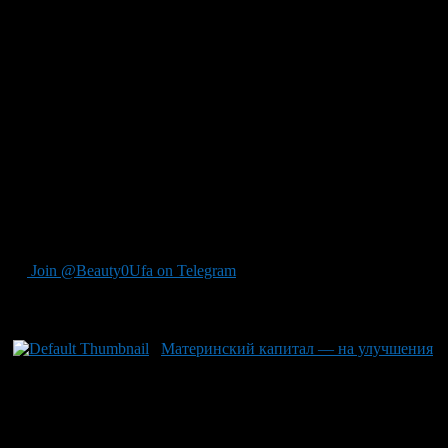
образование детей в семье — 4.
С заявлениями о предоставлении единовременной выплаты за
счет средств МСК в управление обратилось 117 владельцев
государственного сертификата, принято 360 решений.
В соответствии с законодательством и постановлениями
Правительства Российской Федерации средства материнского
капитала могут быть направлены:
На улучшение жилищных условий;
На образование любого из детей в семье;
На формирование накопительной части трудовой
пенсии матери.
Join @Beauty0Ufa on Telegram
Рекомендуем почитать:
Материнский капитал — на улучшения