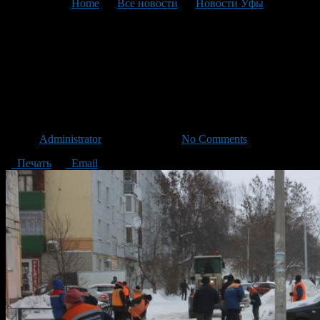
You are here:
Home
>
Все новости
>
Новости Уфы
>
Текущая статья
График очистки придомовых
территорий в Октябрьском
районе на 9 декабря
Автор
Administrator
/ 08.12.2016 /
No Comments
Печать
Email