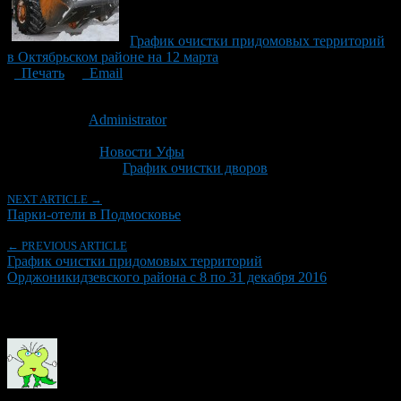
График очистки придомовых территорий
в Октябрьском районе на 12 марта
Печать
Email
Опубликовано: 10 лет назад на 08.12.2016
Автор:
Administrator
Последнее изминение 8 декабря, 2016 @ 9:46 пп
Рубрики
Новости Уфы
Tagged With:
График очистки дворов
NEXT ARTICLE →
Парки-отели в Подмосковье
← PREVIOUS ARTICLE
График очистки придомовых территорий
Орджоникидзевского района с 8 по 31 декабря 2016
Об авторе