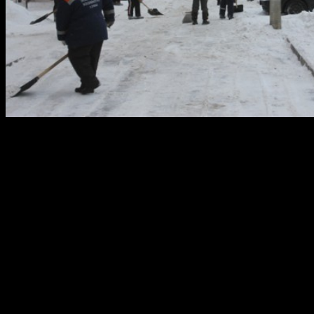
Завтра, 9 декабря уравление жилищного хозяйства
Октябрьского района городского округа город Уфа, будет
проводить очистку снега с придомовых территорий района,
по следующим адресам:
Р Зорге, 35/1, 43/1, 45/3, 45/4
Р. Зорге, 44, 46, 48/1, 48/2, 50/1
Парковая, 18/3
50 лет СССР, 3, 5
Энтузиастов, 2, 4, 6
Лесотехникума, 28, 30, 32, 32/1, 34, 34/1
Проспект Октября, 84, 86
бульвар Тюлькина, 3, 5, 5/1, 7, 7/1, 7/2, 7/3
Российская, 161, 161/3, 161/2, 165, 159
проспект Октября, 128, 128/1, 128/2, 130, 130/1, 130/2,