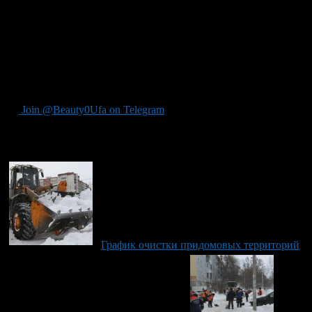
130/3, 130/4
Менделеева, 215/1, 215/2
Лесной проезд, 8, 8/1, 14/2, 16/1
Работники жилищного хозяйства обращаются к гражданам с
просьбой освободить придомовую территорию от
автомобилей на время работы спецтехники.
Join @Beauty0Ufa on Telegram
Рекомендуем почитать:
График очистки придомовых территорий