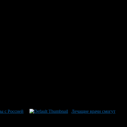
граждан России на территории Турции с 30 до 60 дней. Об
чая тех, кто уже въехал на территорию Турции и в настоящее
дней в течение каждых 180 дней. Срок действия решения
звизового пребывания в нашей стране аналогичны условиям
рецкой Республики о безвизовых поездках граждан на срок до
ы с Россией
Лечащие врачи смогут