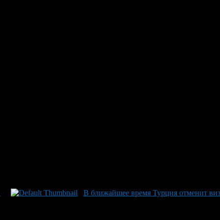
ию без визы на 60 дней
приняло решение об увеличении срока безвизового пребывания 
ставительства МИД РФ в Уфе Венер Галиакбаров.
ийских граждан, имеющих общегражданские загранпаспорта, вклю
визового пребывания россиян в Турции не должен превышать 90 
и без визы только в течение 30 дней. Остальные условия их бе
е соглашение между Правительством России и Правительством Ту
в силу 16 апреля текущего года.
и
В ближайшее время Турция отменит виз