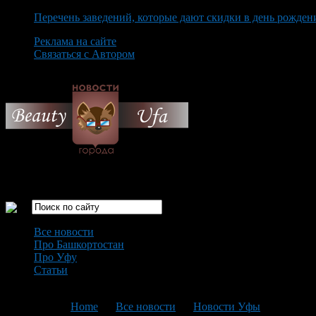
Перечень заведений, которые дают скидки в день рожден
Реклама на сайте
Связаться с Автором
Friday August 7th, 2026
Только самые интересные новости города Уфа
Все новости
Про Башкортостан
Про Уфу
Статьи
Loading...
You are here:
Home
>
Все новости
>
Новости Уфы
>
Текущая