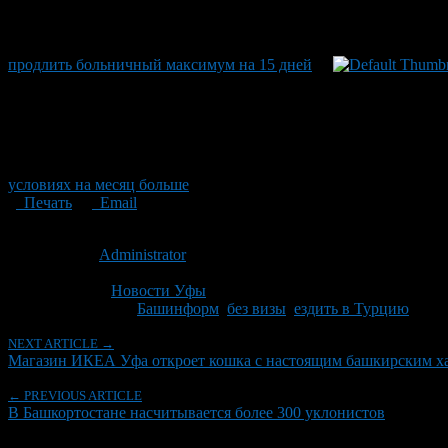
продлить больничный максимум на 15 дней
условиях на месяц больше
Печать
Email
Опубликовано: 15 лет назад на 21.07.2011
Автор:
Administrator
Последнее изминение 21 июля, 2011 @ 7:12 пп
Рубрики
Новости Уфы
Tagged With:
Башинформ
,
без визы
,
ездить в Турцию
NEXT ARTICLE →
Магазин ИКЕА Уфа откроет кошка с настоящим башкирским х
← PREVIOUS ARTICLE
В Башкортостане насчитывается более 300 уклонистов