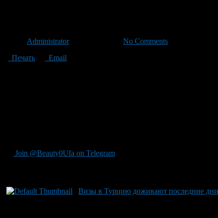
Россияне смогут ездить в Турц
Автор
Administrator
/ 21.07.2011 /
No Comments
Печать
Email
Правительство Турецкой Республики в одностороннем порядке 
этом агентству «Башинформ» сообщил первый секретарь Пред
Решение Правительства Турции распространяется на всех росс
время находится в этой стране. При этом суммарный срок без
продлится до 31 декабря 2011 года.
Жители Турции пока что могут находиться на территории Росси
нахождения россиян в Турции. Напомним, что соответствующе
30 дней было подписано в Анкаре 12 мая 2010 года и вступило 
Join @Beauty0Ufa on Telegram
Рекомендуем почитать:
Визы в Турцию доживают последние дн