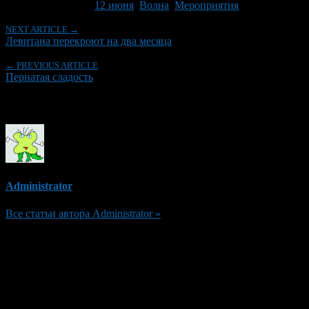
Tagged With:
12 июня
,
Волна
,
Мероприятия
NEXT ARTICLE →
Левитана перекроют на два месяца
← PREVIOUS ARTICLE
Пернатая сладость
Об авторе
Administrator
Все статьи автора Administrator »
Добавить комментарий