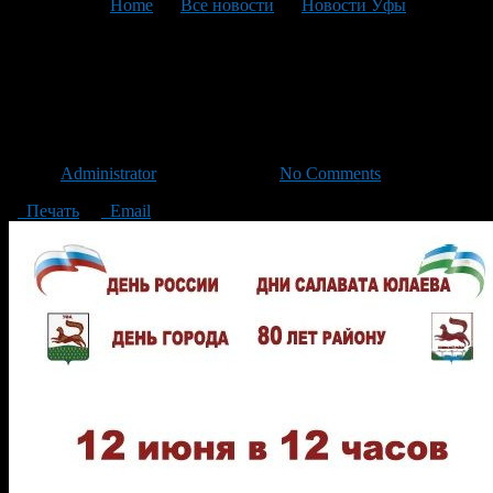
You are here:
Home
>
Все новости
>
Новости Уфы
>
Текущая статья
Мероприятия на 12 июня в
парке «Волна»
Автор
Administrator
/ 07.06.2016 /
No Comments
Печать
Email