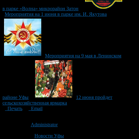
в парке «Волна» микрорайон Затон
Мероприятия на 1 июня в парке им. И. Якутова
Мероприятия на 9 мая в Ленинском
районе Уфы
12 июня пройдет
сельскохозяйственная ярмарка
Печать
Email
Опубликовано: 10 лет назад на 07.06.2016
Автор:
Administrator
Последнее изминение 7 июня, 2016 @ 9:27 пп
Рубрики
Новости Уфы