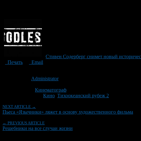
Стивен Содерберг снимет новый историчес
Печать
Email
Опубликовано: 10 лет назад на 05.04.2016
Автор:
Administrator
Последнее изминение 5 апреля, 2016 @ 8:38 пп
Рубрики
Кинематограф
Tagged With:
Кино
,
Тихоокеанский рубеж 2
NEXT ARTICLE →
Пьеса «Язычники» ляжет в основу художественного фильма
← PREVIOUS ARTICLE
Решебники на все случаи жизни
Об авторе