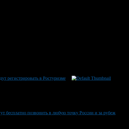
режиссер известен по работе над множеством телесериалов. В
едставил актеров, которые должны были сыграть в будущем
ут регистрировать в Ростуризме
ут бесплатно позвонить в любую точку России и за рубеж