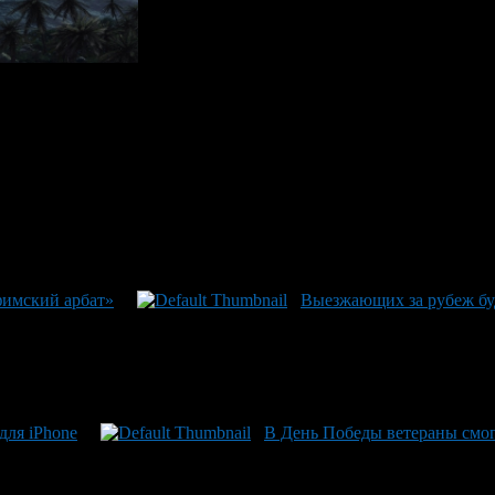
оокеанский рубеж» (от студии «Universal»). Отметим, что этот 
одежная фантастика «Тайны Смолвилля» и драма «Спартак».
нский рубеж 2» называлось имя Гильермо ДельТоро. Он даже пр
эма.
фимский арбат»
Выезжающих за рубеж буд
для iPhone
В День Победы ветераны смог