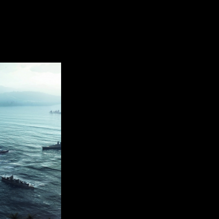
 2» снимет Стив ДеНайт