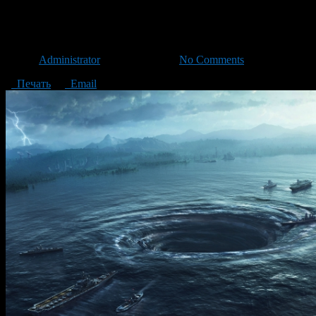
Фильм «Тихоокеанский рубеж
Автор
Administrator
/ 05.04.2016 /
No Comments
Печать
Email