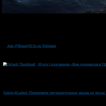
Стив ДеНайт назначен постановщиком сиквела блокбастера «Тих
частности, к числу его телевизионных работ принадлежат мол
Напомним, ранее в качестве режиссера кинокартины «Тихоокеа
кинопроекте. Выбор ДельТоро пал на двух Чарли – Дэя и Ханн
Join @Beauty0Ufa on Telegram
Рекомендуем почитать:
Итоги голосования «Вам понравилася У
Energy4Gadget: Принимаем предварительные заказы на чехлы 