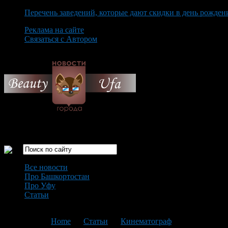
Перечень заведений, которые дают скидки в день рожден
Реклама на сайте
Связаться с Автором
Saturday August 8th, 2026
Только самые интересные новости города Уфа
Все новости
Про Башкортостан
Про Уфу
Статьи
Loading...
You are here:
Home
>
Статьи
>
Кинематограф
>
Текущая ста