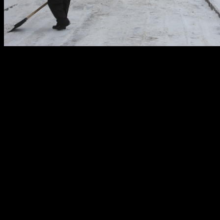
Уважаемые жители Калининского района города Уфы! Ориентиру
2 марта.
График комплексной очистки дворов от 
ул. Первомайская, 26,28,67, 91, 93,
ул. Интернациональная, 191,
ул. Орджоникидзе, 5,7,
ул. Гвардейская, 62,
ул. Т.Янаби, 26, 59\1, 61,
ул. Мушникова, 2, 2/1
График полной очистки кровель от снег
ул. Черниковская, 1,7,13,22,24,29, 31, 81, 83, 85,
ул. Гончарова, 21,
ул. Интернациональная, 179, 181,