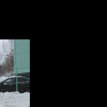
воров и кровель от снега и н