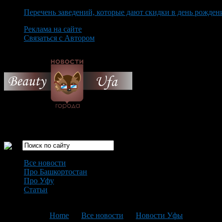
Перечень заведений, которые дают скидки в день рожден
Реклама на сайте
Связаться с Автором
Thursday August 6th, 2026
Только самые интересные новости города Уфа
Все новости
Про Башкортостан
Про Уфу
Статьи
Loading...
You are here:
Home
>
Все новости
>
Новости Уфы
>
Текущая