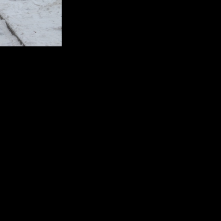
ясь на график уборки, вы можете помочь очистить свои дворы о
снега и наледи
а и наледи