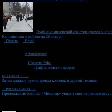
График комплексной очистки дворов и кров
Калининского района на 28 января
Печать
Email
Опубликовано: 10 лет назад на 01.03.2016
Автор:
Administrator
Последнее изминение 1 марта, 2016 @ 11:47 пп
Рубрики
Новости Уфы
Tagged With:
График очистки дворов
NEXT ARTICLE →
Зачем диджею нужна аренда колонок и другой техники
← PREVIOUS ARTICLE
Продолжение боевика «Механик» увидит свет не раньше авгус
Об авторе