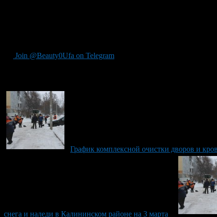
ул. Семашко, 24,
ул. Т.Янаби, 73,75,
ул. Шумавцова, 21,23,
ул. А.Невского, 10,
ул. 40 лет Октября, 2
Join @Beauty0Ufa on Telegram
Рекомендуем почитать:
График комплексной очистки дворов и кров
снега и наледи в Калининском районе на 3 марта