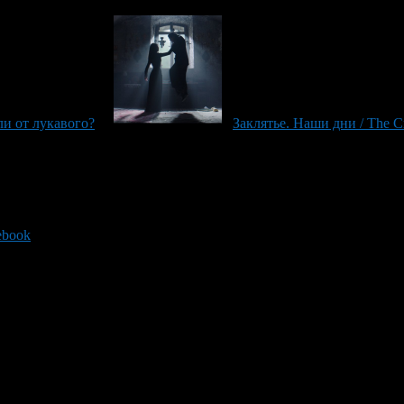
ли от лукавого?
Заклятье. Наши дни / The Cr
ebook