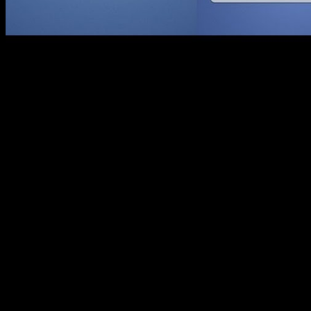
Сегодня, на просторах сети Интернет существует множество со
всегда со всеми, и зачастую ведём продолжительные беседы с д
С такой идеей я и решил провести SEO конкурс среди социальн
Facebook — одни из самых популярных в нашей стране. Для тог
результата — одна неделя.
Сутью конкурса было организование флэшмоба «Рисуем на асфа
которой придёт больше. Соперники из сети ВКонтакте должны 
Целую неделю я рассылал одинаковое количество приглашений 
более 350 человек, в то время как на Facebook всего 260 стало
И вот воскресенье — пора подводить итоги. Рано утром очеред
приятели приходили неспешно… Но вот это чудная цифра пришл
Facebook — собрал настоящих единомышленников, сплоченную
ВКонтакте — привел самых позитивных людей, которых когда-ли
команда оказалась дружеской компанией, куда входило 280 чело