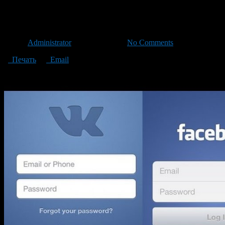
Социальные сети в наши дни.
Автор
Administrator
/ 24.11.2015 /
No Comments
Печать
Email