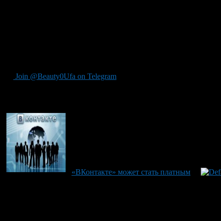
Как стало уже известно — VK победил. Но для себя я отметил,
дальнейшие эксперименты.
Материал подготовил Руслан Валиахметов — журналист-копир
г. Уфа, 2015 год.
Join @Beauty0Ufa on Telegram
Рекомендуем почитать:
«ВКонтакте» может стать платным