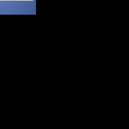
циальных сетей и практически во всех зарегистрированы наши д
рузьями друзей. Но, «обитать» в каждой социалке ведь не будешь
ых сетей, чтобы узнать в какой из них обитают самые настоящи
о чтобы было всё справедливо я зарегистрировал новые аккаунт
льте — вспомни детство!» возле дворца спорта в нашем родном 
были приходить к правой стороне площадки, а из Facebook — к л
в обеих соцсетях. Создавал группы, общался с уже появившими
 моими друзьями.
ной раз разослал всем напоминание о грандиозном событии, и от
а, настало 15:00 — будем всех считать.
 духом команду, но пришло всего 36 человек…
бо я видел. Их шуткам не было предела, да и собралась к тому
век.