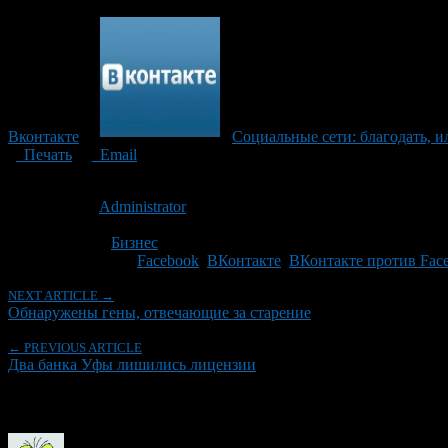
Вконтакте
Социальные сети: благодать, и
Печать
Email
Опубликовано: 11 лет назад на 24.11.2015
Автор:
Administrator
Последнее изминение 22 марта, 2020 @ 11:54 дп
Рубрики
Бизнес
Tagged With:
Facebook
,
ВКонтакте
,
ВКонтакте против Fac
NEXT ARTICLE →
Обнаружены гены, отвечающие за старение
← PREVIOUS ARTICLE
Два банка Уфы лишились лицензии
Об авторе