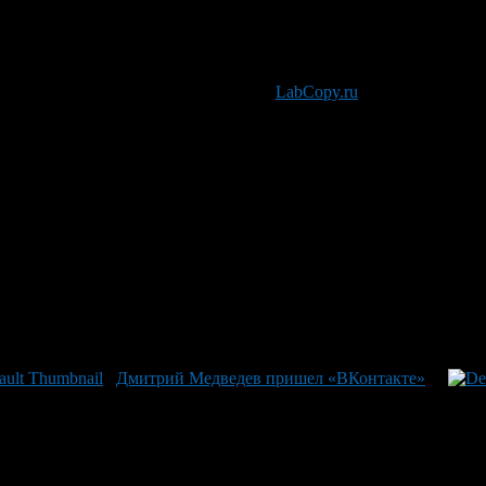
 что не стоит ограничивать себя одной социальной сетью, ведь 
айтер агентства продающих текстов
LabCopy.ru
.
Дмитрий Медведев пришел «ВКонтакте»