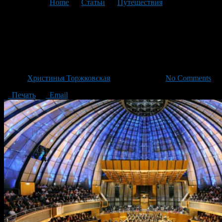
You are here:
Home
>
Статьи
>
Путешествия
>
Текущая
статья
Место встречи любителей
музыки Дюссельдорфа
Автор
Христинья Торжковская
/ 31.10.2015 /
No Comments
Печать
Email