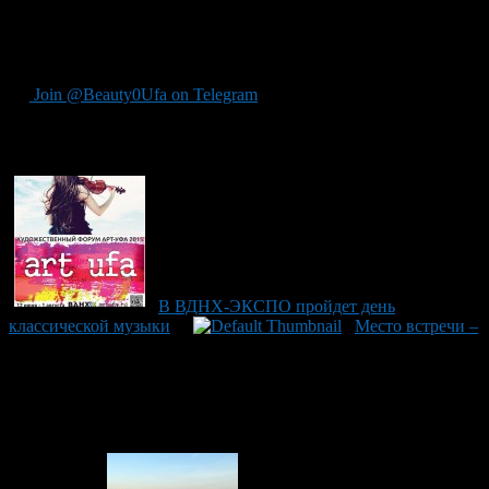
Кассы филармонии работают с понедельника по пятницу с
10:00 до 19:00, в субботу – до 14:00.
Join @Beauty0Ufa on Telegram
Рекомендуем почитать:
В ВДНХ-ЭКСПО пройдет день
классической музыки
Место встречи –