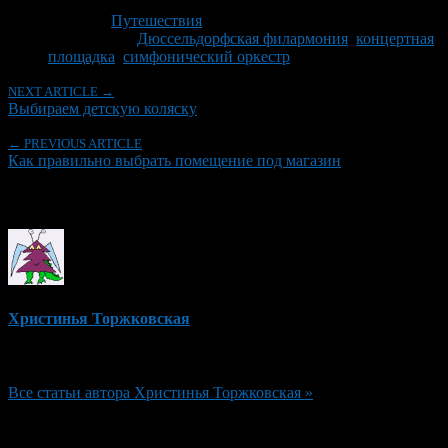
Последнее изминение 31 октября, 2015 @ 10:48 дп
Рубрики
Путешествия
Tagged With:
Дюссельдорфская филармония
,
концертная
площадка
,
симфонический оркестр
NEXT ARTICLE →
Выбираем детскую коляску
← PREVIOUS ARTICLE
Как правильно выбрать помещение под магазин
Об авторе
Христинья Торжковская
Редактор
Все статьи автора Христинья Торжковская »
Добавить комментарий