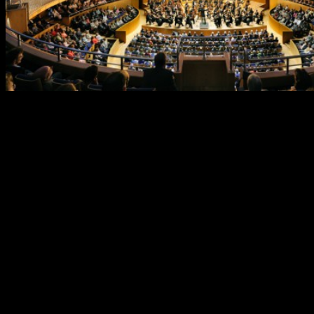
Здание
Дюссельдорфской филармонии
было построено в
1926 году архитектором Вильгельмом Крайсом (1873 – 1955) в
стиле экспрессионизма. Хотя здание предназначалось для
обустройства городского планетария, ему довелось стать
местом встречи дюссельдорфцев с другими звёздами –
музыкальными.
Здание филармонии многократно перестраивалось, а с 1970-х
годов за ним было прочно закреплено звание главной
концертной площадки города. Здесь выступают артисты
музыкального жанра различных направлений – джаза, кабаре,
классической музыки, исполнители популярных песен.
Благодаря установленным светодиодам под куполом зала, во
время выступлений создаётся эффект ночного
неба.Филармония является постоянным местом выступления
муниципального симфонического оркестра, традиции
которого насчитывают почти 400 лет.