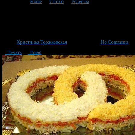
You are here:
Home
>
Статьи
>
Рецепты
>
Текущая статья
Салат «Обручальные
кольца»
Автор
Христинья Торжковская
/ 16.10.2015 /
No Comments
Печать
Email