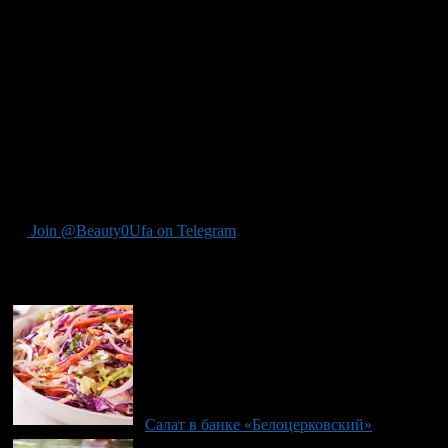
кубиками.
Затем все хорошенько размешайте в миске.
В другой емкости перемешайте соль с майораном,
черным перцем, столовым уксусом и оливковым
маслом. Вымешайте.
Салат соедините вместе с приготовленным соусом и
вымешайте.
Нарежьте маринованный чили и брынзу и размешайте с
салатом.
Салат уложите на плоском блюде в форме двух колец.
Украсьте кольца натёртым белком и натёртым сыром.
Join @Beauty0Ufa on Telegram
Рекомендуем почитать:
Салат в банке «Белоцерковский»