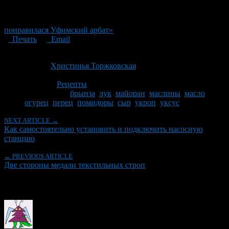
понравилася Уфимский арбат»
Печать
Email
Опубликовано: 11 лет назад на 16.10.2015
Автор:
Христинья Торжковская
Последнее изминение 16 октября, 2015 @ 12:36 дп
Рубрики
Рецепты
Tagged With:
брынза
,
лук
,
майоран
,
маслины
,
масло
,
огурец
,
перец
,
помидоры
,
сыр
,
укроп
,
уксус
NEXT ARTICLE →
Как самостоятельно установить и подключить насосную
станцию
← PREVIOUS ARTICLE
Две стороны медали текстильных строп
Об авторе