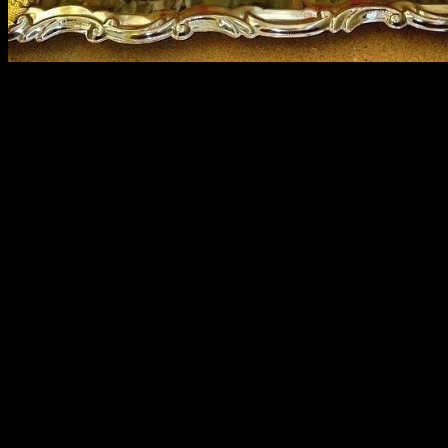
Для приготовления салата на потребуются следующие
продукты:
4 красных помидоры
маринованный перец чили — по вкусу
две красных луковицы
6 лож. столовых уксуса
молотый перец
сыр твердый — грамм 150
250 гр. брынзы
один свежий огурец
1 лож. стол. измельченного майорана
щепотка соли
масло оливковое — 4 ст. лож.
зелень укропа
маслины без косточек — грамм 100
Как приготовить:
Нарежьте ломтиками очищенный лук, огурцы и
маслины, а свежие помидоры порежьте средними