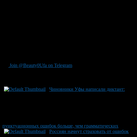
недочёты заранее, до торжества.
Ошибка № 5. Слишком много украшений
Не хотите быть похожей на новогоднюю ёлку? Не вешайте на
себя и наряд чрезмерное количество украшений и аксессуаров.
Нередко можно встретить модели с обилием страз, кружев
или цветочков. Проявите сдержанность. Не нравится
чрезмерно элегантный стиль? Добавьте в наряд пару
элементов.
Совет
: все хорошо в меру и этот случай не исключение.
Join @Beauty0Ufa on Telegram
Рекомендуем почитать:
Чиновники Уфы написали диктант:
пунктуационных ошибок больше, чем грамматических
Россиян начнут страховать от ошибок