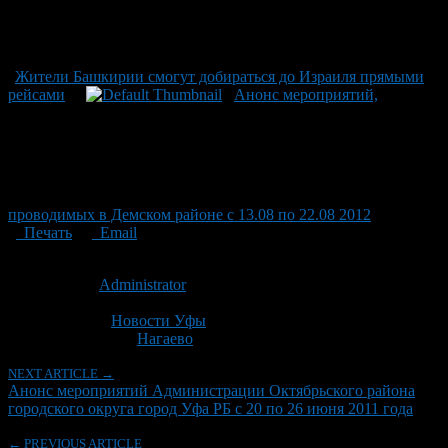
Жители Башкирии смогут добираться до Израиля прямыми
рейсами
Анонс мероприятий,
проводимых в Демском районе с 13.08 по 22.08 2012
Печать
Email
Опубликовано: 15 лет назад на 17.06.2011
Автор:
Administrator
Последнее изминение 17 июня, 2011 @ 12:36 пп
Рубрики
Новости Уфы
Tagged With:
Нагаево
NEXT ARTICLE →
Анонс мероприятий Администрации Октябрьского района
городского округа город Уфа РБ с 20 по 26 июня 2011 года
← PREVIOUS ARTICLE