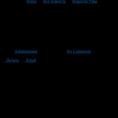
You are here:
Home
>
Все новости
>
Новости Уфы
>
Текущая статья
Жители Уфы смогут внести
свои предложения по
застройке столицы
Автор
Administrator
/ 17.06.2011 /
No Comments
Печать
Email
9 июля в Уфе пройдут очередные публичные слушанья по
застройке трех жилых микрорайонов.
Как стало известно ProUfu.Ru, специалисты и жители
столицы обсудят строительство трех проектов застройки: в
Демском районе восточнее озера Кустаревское, в Октябрьском
районе в Нагаево и Лихачевской промзоны с прилегающими к
ней территориями в Октябрьском, Калининском,
Орджоникидзевском районах.
— Увидеть проекты планировок, а также внести свои