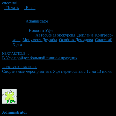
снесено!
Печать
Email
Опубликовано: 15 лет назад на 11.06.2011
Автор:
Administrator
Последнее изминение 11 июня, 2011 @ 8:49 пп
Рубрики
Новости Уфы
Tagged With:
Автобусная экскурсия
,
Доплайн
,
Конгресс-
холл
,
Монумент Дружбы
,
Особняк Демидова
,
Спасский
Храм
NEXT ARTICLE →
В Уфе пройдет большой пивной праздник
← PREVIOUS ARTICLE
Спортивные мероприятия в Уфе переносятся с 12 на 13 июня
Об авторе
Administrator