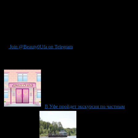
Спасский Храм, Особняк Демидова. В завершение
экскурсанты посетят Национальный музей РБ, театр оперы и
балета.
Это первая ласточка в развитии социального туризма в городе
Уфе и одна из новых направлений и форм работы городской
Администрации.
Join @Beauty0Ufa on Telegram
Рекомендуем почитать:
В Уфе пройдет экскурсия по частным