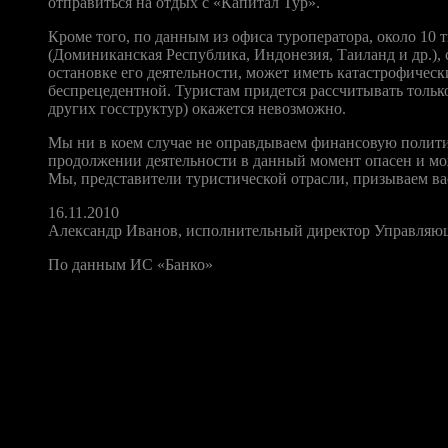
отправиться на отдых с «Капитал Тур».
Кроме того, по данным из офиса туроператора, около 10 
(Доминиканская Республика, Индонезия, Таиланд и др.),
остановке его деятельности, может иметь катастрофическ
беспрецедентной. Туристам придется рассчитывать тольк
других госструктур) окажется невозможно.
Мы ни в коем случае не оправдываем финансовую политику
продолжении деятельности в данный момент опасен и мо
Мы, представители туристической отрасли, призываем ва
16.11.2010
Александр Иванов, исполнительный директор Управляющ
По данным ИС «Банко»
Правда, Good принял еще одно важное решение: те билеты, кот
глубина продажи туров «Капитала» достигает, как минимум, 
Впрочем, надо заметить, что пока на сайте компании Good.ru 
связи с невыполнением им своих обязательств. Однако ситуац
воздержаться от продажи туров «Капитала» до полного разреш
Так, как заявил сегодня РИА «Новости» генеральный директор
просим для туристов, которые приобрели путевки туроператор
агентствам бронировать туры у „Капитал-тур“,— пояснил Агаф