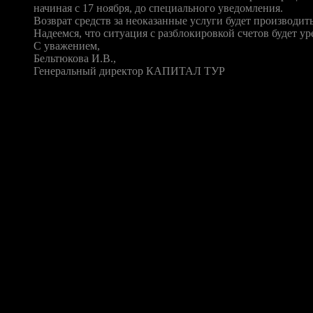
начиная с 17 ноября, до специального уведомления.
Возврат средств за неоказанные услуги будет производит
Надеемся, что ситуация с разблокировкой счетов будет 
С уважением,
Бельтюкова И.В.,
Генеральный директор КАПИТАЛ ТУР
Хроника конфликта
На сегодняшний день «Капитал тур» входит в десятку крупнейш
помешал МКБ арестовать в Хорошевском районном суде счета ту
находятся также Мастер-банк и МФК, которые пока практичес
А ситуация, между тем, становится все более горячей: еще 12
и Барселону. Как заявили в «Аэрофлоте», авиабилеты пассажир
«Капитала» удалось улететь лишь на следующий день. При это
Были зафиксированы и случаи неразмещения в гостиницах: в част
15 ноября, группу отдыхающих по путевкам «Капитал тур» в Дуба
была произведена, многим пришлось решать вопрос об оплате
Дубаи уже урегулирован и все туристы размещены. «При возвр
сейчас проблема касается уже гораздо большего числа клиент
Партнеры-отказники