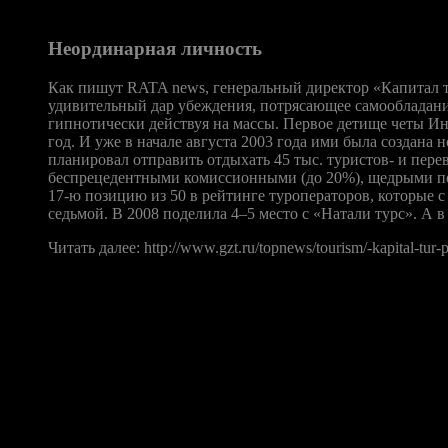
„МГП“.
Неординарная личность
Как пишут RATA news, генеральный директор «Капитал ту
удивительный дар убеждения, потрясающее самообладание
гипнотически действуя на массы. Первое детище четы Ин
год. И уже в начале августа 2003 года ими была создана
планировал отправить отдыхать 45 тыс. туристов- и пере
беспрецедентными комиссионными (до 20%), щедрыми по
17-ю позицию из 50 в рейтинге туроператоров, которые с 
седьмой. В 2008 поделила 4–5 место с «Натали турс». А в
Читать далее: http://www.gzt.ru/topnews/tourism/-kapital-tur-
Как разобраться с полетами
Как считает президент Российского союза туриндустрии Сергей
предупреждал законодателей, что без увязки с реальными объ
для крупных— недостаточны,— сказал глава РСТ.— Но „разбор 
туристы смогли отдохнуть по уже купленным путевкам».
Сергей Шпилько считает, что для сохранения контроля над си
перед клиентами со стороны самого туроператора, перевозчик