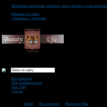
Перечень заведений, которые дают скидки в день рожден
Реклама на сайте
Связаться с Автором
Friday August 7th, 2026
Только самые интересные новости города Уфа
Все новости
Про Башкортостан
Про Уфу
Статьи
Loading...
You are here:
Home
>
Все новости
>
Новости Уфы
>
Текущая