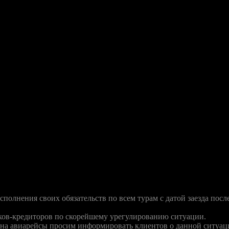
по этому вопросу не было.
тра спорта, туризма и молодежной политики РФ Надежду Назин
компании «Капитал-тур» (Capital Tour) и заявлением ее руковод
деюсь, что до конца дня банки примут решение. С учетом того, ч
жи были остановлены еще в пятницу. Если бы банки приняли св
и банков мы сможем узнать уже вечером, поэтому завтрашний вы
ты будут гарантированно расселены. Естественно, при разблоки
ила GZT.RU Инна Бельтюкова.
ю так, как она складывается. В итоге, руководство «Капитал ту
ператор сообщил своим розничным партнерам. В обращении к ним
ит выполнять свои обязательства.
нения своих обязательств по всем турам с датой заезда после 1
нков-кредиторов по скорейшему урегулированию ситуации.
и на авиарейсы просим информировать клиентов о данной ситуац