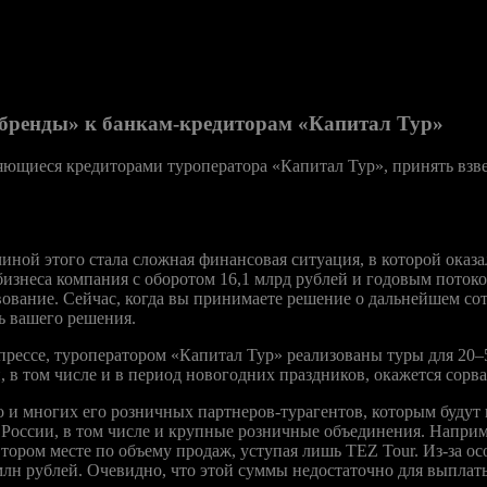
 «Капитал тур» подкидывают партнеры туроператора. Так, спец
ядке отказалась от дальнейшего сотрудничества с «Капитал тур»
, Бангкок, Гоа, Пунта Кану, Дубай, Тель-Авив, Париж, Софию, П
 бренды» к банкам-кредиторам «Капитал Тур»
ляющиеся кредиторами туроператора «Капитал Тур», принять вз
ной этого стала сложная финансовая ситуация, в которой оказ
изнеса компания с оборотом 16,1 млрд рублей и годовым потоком
вование. Сейчас, когда вы принимаете решение о дальнейшем со
ь вашего решения.
ессе, туроператором «Капитал Тур» реализованы туры для 20–50
 в том числе и в период новогодних праздников, окажется сорва
 но и многих его розничных партнеров-турагентов, которым буду
 России, в том числе и крупные розничные объединения. Наприм
втором месте по объему продаж, уступая лишь TEZ Tour. Из-за о
млн рублей. Очевидно, что этой суммы недостаточно для выпла