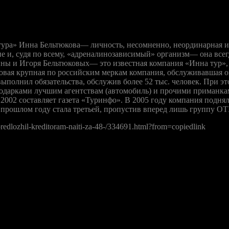
ра» Инна Бельтюкова— личность, несомненно, неординарная и с
 и, судя по всему, «адреналинозависимый» организм— она всегд
ны и Игоря Бельтюковых— это известная компания «Инна тур», с
 новая крупная по российским меркам компания, обслуживавшая о
выполнил обязательства, обслужив более 52 тыс. человек. При э
дарками лучшим агентствам (автомобиль) и прочими приманками
2002 составляет газета «Туринфо». В 2005 году компания подняла
 прошлом году стала третьей, пропустив вперед лишь группу OTI
predlozhil-kreditoram-naiti-za-48-/334691.html?from=copiedlink
 Шпилько, из происходящего надо извлечь уроки. «Когда приним
емами ответственности перед клиентами предлагаемые ими разме
полетов“— дело будущего. Сейчас важнее, чтобы „Капитал тур“ 
туацией нужна объективная информация о количестве проданных
ов, страховщика. «Причем информация должна быть подтвержден