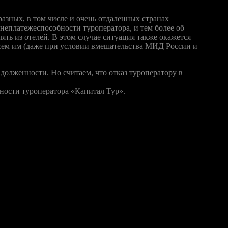
разных, в том числе и очень отдаленных странах
неплатежеспособности туроператора, и тем более об
ять из отелей. В этом случае ситуация также окажется
всем им (даже при условии вмешательства МИД России и
долженности. Но считаем, что отказ туроператору в
ности туроператора «Капитал Тур».
я на то, что они не оплачены. Нужно иметь в виду, что
писаны, по некоторой информации, до вторника 16 ноября.
стороннем порядке договора о сотрудничестве с «Капиталом» в
 путевок», и «Горячих туров» рекомендовали своим агентствам
ния ведет переговоры с руководством «Капитал-тур». «Мы
„Капитал-тур“ не приняло, потому мы не рекомендуем нашим
а отправлено в понедельник всем агентствам, входящим в сеть