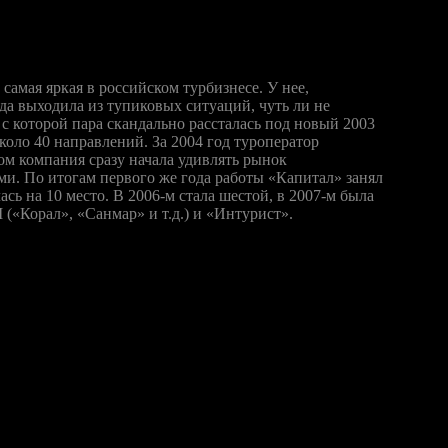
амая яркая в российском турбизнесе. У нее,
а выходила из тупиковых ситуаций, чуть ли не
 которой пара скандально рассталась под новый 2003
коло 40 направлений. За 2004 год туроператор
том компания сразу начала удивлять рынок
. По итогам первого же года работы «Капитал» занял
сь на 10 место. В 2006-м стала шестой, в 2007-м была
 («Корал», «Санмар» и т.д.) и «Интурист».
ались поправки к отраслевому закону, только ленивый не
ры фингарантий для мелких туроператоров будут избыточны, а
достиг консенсуса с кредиторами и поставщиками услуг, а его
 «Капиталом» туров, о возможности выполнить обязательства
а государственными органами. Тогда всем будет понятнее—