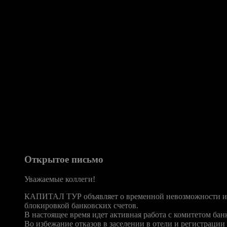
момент публикации материала новостей о каком-либо решении 
Как сообщают РИА-Новости, со ссылкой на заместителя минис
по изучению ситуации, связанной с арестом банковских счетов 
Непростое решение
«В настоящий момент у нас идет очень активный диалог, и я на
мало шансов выполнять обязательства перед клиентами— плате
сбоев. Сейчас же о любом, в том числе положительном решени
клиентов без подтверждения со стороны партнеров, что турис
продолжим и размещение туристов и перенос поездок»,— заяв
По ее словам, сейчас фирма вынуждена реагировать на ситуаци
приостановке деятельности с 17 ноября 2010 года, о чем туро
со счетами компании будет урегулирована, и компания продолж
Открытое письмо
Уважаемые коллеги!
КАПИТАЛ ТУР объявляет о временной невозможности испол
блокировкой банковских счетов.
В настоящее время идет активная работа с комитетом ба
Во избежание отказов в заселении в отели и регистраци