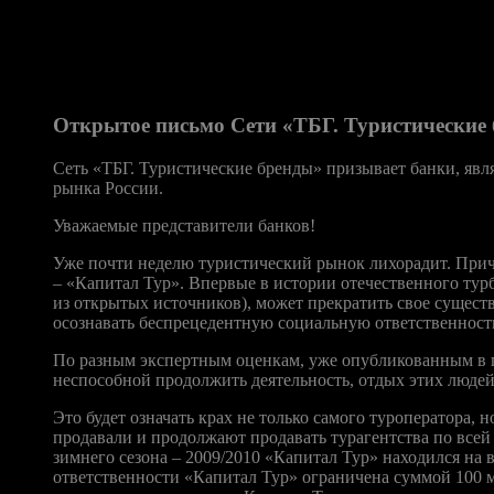
Наряду с пострадавшими туристами, пламя в огонь скандала с
подтвердила отраслевому ИА «Банко», что в одностороннем пор
авиабилеты «Аэрофлота» по 18 направлениям, включая Денпасар
в неделю.
Открытое письмо Сети «ТБГ. Туристические
Сеть «ТБГ. Туристические бренды» призывает банки, яв
рынка России.
Уважаемые представители банков!
Уже почти неделю туристический рынок лихорадит. Причи
– «Капитал Тур». Впервые в истории отечественного турб
из открытых источников), может прекратить свое сущест
осознавать беспрецедентную социальную ответственност
По разным экспертным оценкам, уже опубликованным в пр
неспособной продолжить деятельность, отдых этих людей,
Это будет означать крах не только самого туроператора,
продавали и продолжают продавать турагентства по всей
зимнего сезона – 2009/2010 «Капитал Тур» находился на 
ответственности «Капитал Тур» ограничена суммой 100 