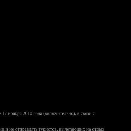
у, Минспорттуризма и Ростуризм создали специальную группу
ства о временной приостановке деятельности.
то деятельность компании на сегодня парализована, у нас очень
ое решение еще утром, то мы бы смогли продолжить работу без
лет остается под вопросом. Мы не имеем права отправлять
ровке наших счетов и восстановлении прежней работы мы
р» все-таки приняло непростое решение о временной
 также выражалась надежда, что в ближайшие два дня ситуация
7 ноября 2010 года (включительно), в связи с
ии и не отправлять туристов, вылетающих на отдых,