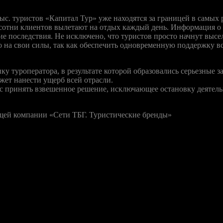
тыс. туристов «Капитал Тур» уже находятся за границей в самых 
 сотни клиентов вылетают на отдых каждый день. Информация о 
ие последствия. Не исключено, что туристов просто начнут высел
о на свои силы, так как обеспечить одновременную поддержку 
 туроператора, в результате которой образовались серьезные за
жет нанести ущерб всей отрасли.
с принять взвешенное решение, исключающее остановку деятель
ей компании «Сети ТБГ. Туристические бренды»
орые уже выписаны «Капиталом», аннулированы не будут, несмотр
февраля— Новый год, зимние каникулы, горнолыжка. А билеты вы
так и не появилась обещанная информация о расторжении в одно
ию накаляет то, что управляющие компании и «Магазина горящих
ения конфликтной ситуации.
 сети «Магазина горящих путевок» Сергей Агафонов, его компа
а, дополнительные гарантии. Пока такого решения руководство 
онов. Он добавил, что сообщение о приостановке сотрудничеств