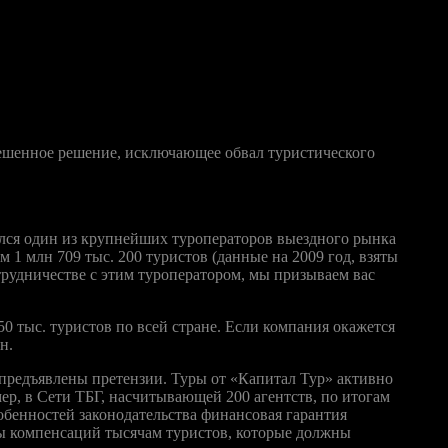
иализирующаяся на продажах авиабилетов компания Good
. Именно через это агентство «Капитал тур» покупает
рагу, Барселону и т.д. В общей сложности это около 1500 мест
вешенное решение, исключающее обвал туристического
ался один из крупнейших туроператоров выездного рынка
 1 млн 709 тыс. 200 туристов (данные на 2009 год, взяты
трудничестве с этим туроператором, мы призываем вас
 тыс. туристов по всей стране. Если компания окажется
н.
т предъявлены претензии. Туры от «Капитал Тур» активно
ер, в Сети ТБГ, насчитывающей 200 агентств, по итогам
собенностей законодательства финансовая гарантия
ты компенсаций тысячам туристов, которые должны