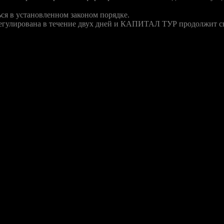
ься в установленном законом порядке.
урегулирована в течение двух дней и КАПИТАЛ ТУР продолжит с
их турфирм страны: по собственным данным, в 2009 году операто
роператора, так как «Капитал тур» не вернул вовремя банку 45 
ки не комментируют ситуацию.
 ноября туристы «Капитала» в аэропорту «Шереметьево» столкнул
ов не были оплачены. После некоторой задержки в Дубай и Барс
м гостиницу застрявшим в Москве туристам из регионов туропер
ности речь идет об отелях Sharjah Carlton 4* в Шардже, Landmar
е могли выселить из гостиницы (Blue Water), так как она не опл
 проживания самостоятельно. Впрочем, как уточнила GZT.RU д
ащении туристы, потратившие свои средства, получат возмещени
ов»,— комментирует Инна Бельтюкова.