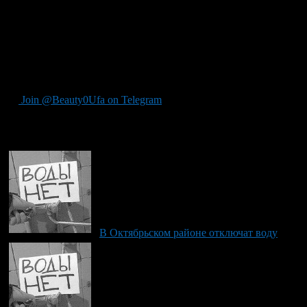
4 марта с 10 до 18 часов
в связи с заменой водопровода по ул.
М.Рыльского, 11, вода будет отключена вода в домах: ул.
Академика Королёва, 7/2, ул. М.Рыльского, 11, 13, 13/1, ул.
Ю.Гагарина, 35.
Читать полностью:
http://www.bashinform.ru/news/704296/#ixzz3Sxk27MIn
Join @Beauty0Ufa on Telegram
Рекомендуем почитать:
В Октябрьском районе отключат воду