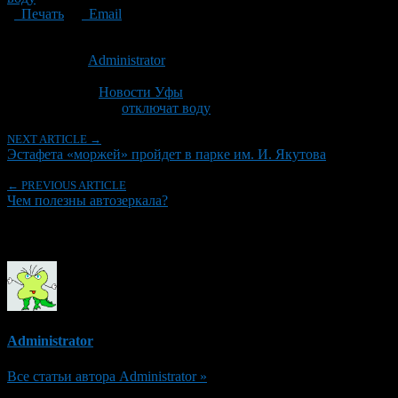
Печать
Email
Опубликовано: 11 лет назад на 27.02.2015
Автор:
Administrator
Последнее изминение 27 февраля, 2015 @ 9:18 пп
Рубрики
Новости Уфы
Tagged With:
отключат воду
NEXT ARTICLE →
Эстафета «моржей» пройдет в парке им. И. Якутова
← PREVIOUS ARTICLE
Чем полезны автозеркала?
Об авторе
Administrator
Все статьи автора Administrator »