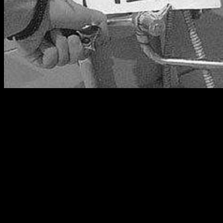
В Октябрьском районе города Уфы 3 и 4 марта будет
отключено водоснабжение.
3 марта с 10 до 18 часов
в связи с заменой водопровода по ул.
Станиславского, 43 будет отключено водоснабжение в домах:
ул. Кулундинская, 1-35, ул. Озёрная, 1-52, ул. Станиславского,
43/1, 43-95, проезд Станиславского, 1-13, ул. Чермасанская, 1-
28.
3 марта с 10 до 23 часов
в связи с подключением нового
водопровода по ул. Шафиева, 6, будет отключено
водоснабжение в домах: ул. Шафиева, 1, 2, 6, 6/1, 8/1, 12/1,
12/2, ул. Р.Зорге, 55.