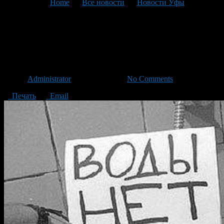
You are here:
Home
>
Все новости
>
Новости Уфы
>
Текущая статья
В некоторых домах Уфы
отключат воду
Автор
Administrator
/ 27.02.2015 /
No Comments
Печать
Email