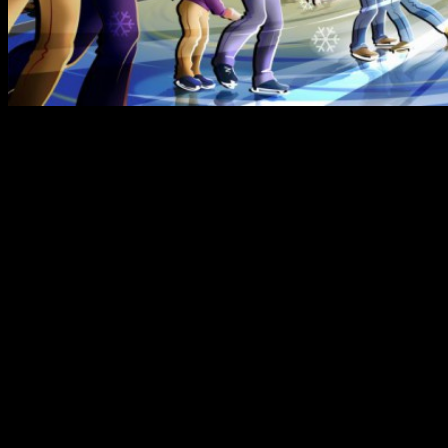
Вот и настал новый 2015 год. И теперь нас ожидает 11 дней
отдыха! Чем заняться в эти длинные выходные? Одним из
отличнейших способов зимнего времяпрепровождения
является катание на коньках!
В эти праздники для жителей Кировского района города Уфы
работает пять массовых катков:
Название
Время работы
Стоимость
Дополнительно
Каток на
круглосуточно
— прокат коньков
В кафе можно
монументе
200 руб./час, для
купить горячий
Дружбы
детей до 14 лет —
чай, кофе,
100 руб./час.
выпечку.
— выход на лед —
200 руб. (без
ограничения
времени), для детей
до 6 лет —