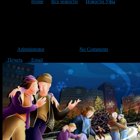
You are here:
Home
>
Все новости
>
Новости Уфы
>
Текущая статья
Где покататься на коньках в
новогодние каникулы?
Автор
Administrator
/ 01.01.2015 /
No Comments
Печать
Email