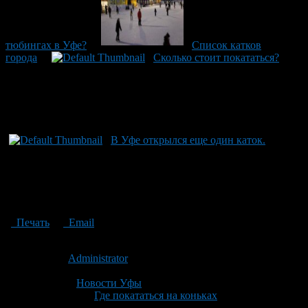
тюбингах в Уфе?
Список катков
города
Сколько стоит покататься?
В Уфе открылся еще один каток.
Печать
Email
Опубликовано: 12 лет назад на 01.01.2015
Автор:
Administrator
Последнее изминение 1 января, 2015 @ 1:02 пп
Рубрики
Новости Уфы
Tagged With:
Где покататься на коньках