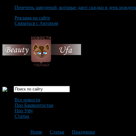
Перечень заведений, которые дают скидки в день рожден
Реклама на сайте
Связаться с Автором
Saturday August 8th, 2026
Только самые интересные новости города Уфа
Все новости
Про Башкортостан
Про Уфу
Статьи
Loading...
You are here:
Home
>
Статьи
>
Праздники
>
Текущая статья