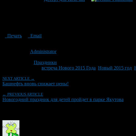
Печать
Email
Опубликовано: 12 лет назад на 25.12.2014
Автор:
Administrator
Последнее изминение 25 декабря, 2014 @ 12:34 дп
Рубрики
Праздники
Tagged With:
встреча Нового 2015 Года
,
Новый 2015 год
,
NEXT ARTICLE →
Башнефть вновь снижает цены!
← PREVIOUS ARTICLE
Новогодний праздник для детей пройдет в парке Якутова
Об авторе