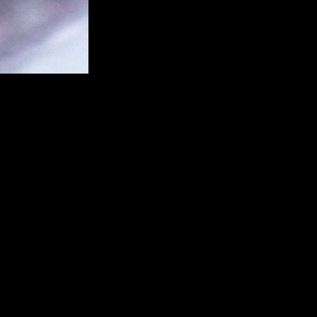
озяйка уходящего года, наша Козочка тоже деревянная и синего 
дачу и благополучие.
е: вытереть везде пыль, даже в самых труднодоступных местах. 
ючают красные, оранжевые и малиновые цвета. Стены лучше всег
пные шары в лазурных, небесных и изумрудных тонах. Мягкие и
льно синим и зеленым цветом, можно добавить серые, песочные,
Вместо них на стол ставят блюда из курицы и индейки. Впрочем,
атам нужно отвести почетное место. Праздничный стол 2015 года
нем столе зелени, ведь Козочка травоядное животное.