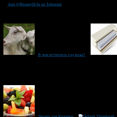
Join @Beauty0Ufa on Telegram
Рекомендуем почитать:
В чем встретить год козы?
Десерт для Козочки