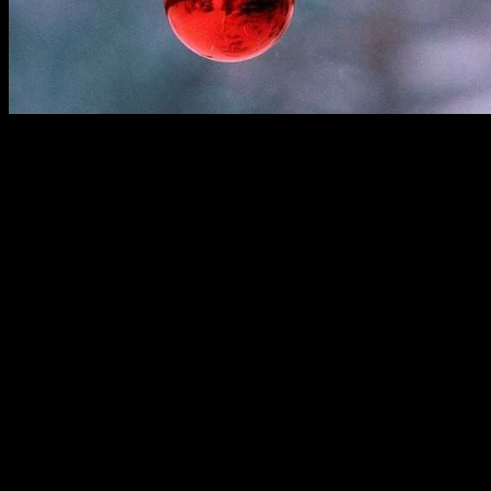
Впереди нас ждет Новый 2015 год Козочки или Овечки. Как и х
правилам получит одобрение хозяйки года и привлечет в дом у
Подготовка жилища к Новому Году
Прежде всего, следует навести порядок и чистоту во всем дом
создание, любящее чистоту.
Чтобы Козочка не стала бодаться, из новогоднего декора искл
зеленым дождиком. На елку обязательно следует повесить кру
цветах символа года. Чтобы не нагромождать декор исключите
Праздничное меню
Из мясных блюд сразу же стоит исключить баранину и конину. 
телятины. Но лучше, если их будет меньше. Зато, овощным сал
самых разнообразных салатов. Обязательно наличие на новогод