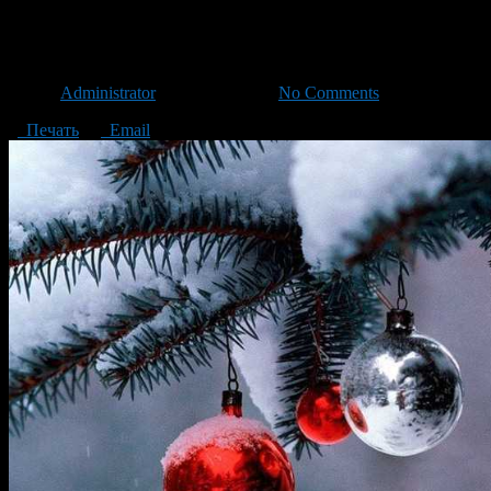
Как правильно встретить год
Автор
Administrator
/ 25.12.2014 /
No Comments
Печать
Email