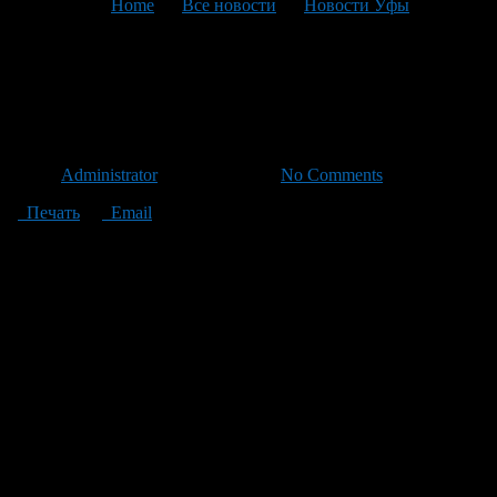
You are here:
Home
>
Все новости
>
Новости Уфы
>
Текущая статья
Озеро Теплое очистят от
мусора
Автор
Administrator
/ 03.06.2011 /
No Comments
Печать
Email
В воскресенье, 5 июня, в Уфе в микрорайоне Инорс состоится
экологическая акция по очистке озера Теплое и прибрежной
полосы. Мероприятие будет проводить Молодежная палата
при Горсовете совместно с Уфимской школой профессионалов
дайвинга.
Организаторы планируют привлечь к очистке дна озера и
прилегающей территории порядка 200 человек:
представителей молодежной палаты, молодежи города,
местных жителей. Управление по благоустройству
Калининского района выделило два самосвала для вывоза
мусора с территории.