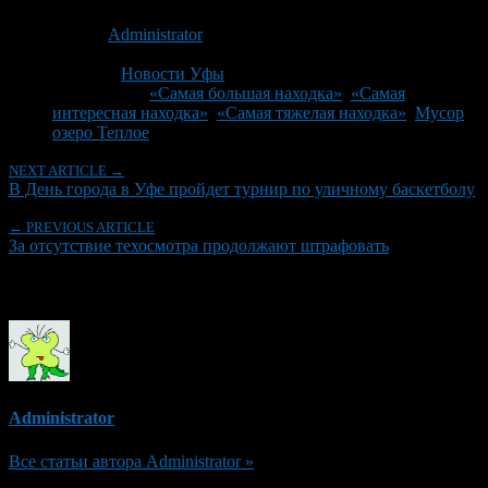
Опубликовано: 15 лет назад на 03.06.2011
Автор:
Administrator
Последнее изминение 3 июня, 2011 @ 11:42 дп
Рубрики
Новости Уфы
Tagged With:
«Самая большая находка»
,
«Самая
интересная находка»
,
«Самая тяжелая находка»
,
Мусор
,
озеро Теплое
NEXT ARTICLE →
В День города в Уфе пройдет турнир по уличному баскетболу
← PREVIOUS ARTICLE
За отсутствие техосмотра продолжают штрафовать
Об авторе
Administrator
Все статьи автора Administrator »