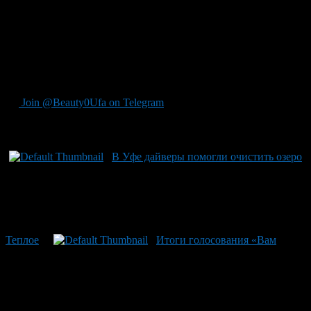
По окончании акции будут выявлены победители в различных
номинациях: «Самая интересная находка», «Самая тяжелая
находка», «Самая большая находка».
Начала мероприятия в 12:00.
Join @Beauty0Ufa on Telegram
Рекомендуем почитать:
В Уфе дайверы помогли очистить озеро
Теплое
Итоги голосования «Вам