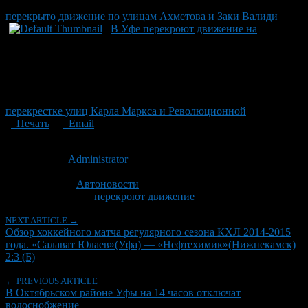
перекрыто движение по улицам Ахметова и Заки Валиди
В Уфе перекроют движение на
перекрестке улиц Карла Маркса и Революционной
Печать
Email
Опубликовано: 12 лет назад на 28.10.2014
Автор:
Administrator
Последнее изминение 28 октября, 2014 @ 8:54 пп
Рубрики
Автоновости
Tagged With:
перекроют движение
NEXT ARTICLE →
Обзор хоккейного матча регулярного сезона КХЛ 2014-2015
года. «Салават Юлаев»(Уфа) — «Нефтехимик»(Нижнекамск)
2:3 (Б)
← PREVIOUS ARTICLE
В Октябрьском районе Уфы на 14 часов отключат
водоснобжение