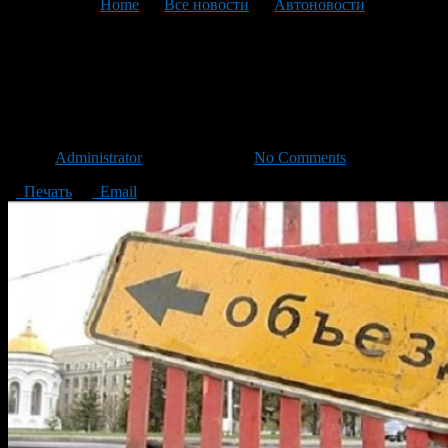
You are here:
Home
>
Все новости
>
Автоновости
>
Текущая статья
Возле Динамо перекроют
движение
Автор
Administrator
/ 28.10.2014 /
No Comments
Печать
Email