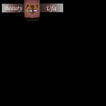
© 2026 Все об Уфе и не
только.