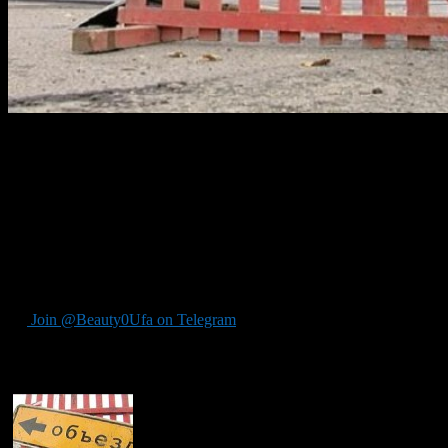
Движение будет перекрыто в связи с проведением в Уфе
очередного этапа чемпионата России по футболу.
Уфа будет принимать на своем поле Локомотив. Движение
перекроют с 23:00 28 октября до 21:30 29 октября. Перекрыта
будет улица Карла Маркса от ул. Заки Валиди до ул. Тукаева и
улица Тукаева от ул. Карла Маркса до границы стадиона
«Динамо» с Башкирским государственным академическим
театром драмы имени Мажита Гафури.
Join @Beauty0Ufa on Telegram
Рекомендуем почитать: