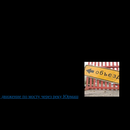
иентировочно работа продлится с 10.00 до 17.00.
 движение по мосту через реку Юрмаш