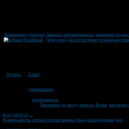
Вниманию граждан! Закрыто автомобильное движение по мос
Через реку Белая построят второй мостов
Печать
Email
Опубликовано: 12 лет назад на 09.10.2014
Автор:
Administrator
Последнее изминение 9 октября, 2014 @ 10:52 пп
Рубрики
Автоновости
Tagged With:
Движение по мосту через р. Белая
,
частично
NEXT ARTICLE →
Режим работы детской поликлиники №4 в праздничные дни