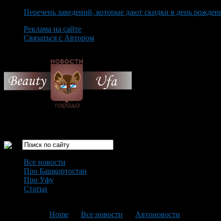
Перечень заведений, которые дают скидки в день рожден
Реклама на сайте
Связаться с Автором
Thursday August 6th, 2026
Только самые интересные новости города Уфа
Все новости
Про Башкортостан
Про Уфу
Статьи
Loading...
You are here:
Home
>
Все новости
>
Автоновости
>
Текущая