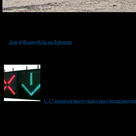
12 октября движение по мосту через р. Белая будет частично пе
Здесь будут проводить работы по обследованию мостового перех
Join @Beauty0Ufa on Telegram
Рекомендуем почитать:
С 17 июня на мосту через реку Белая ввод