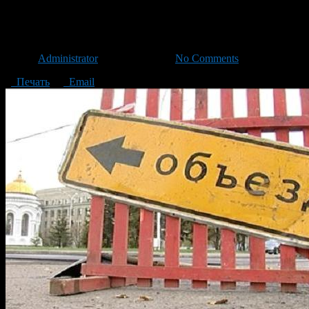
Движение по мосту через р. Б
Автор
Administrator
/ 09.10.2014 /
No Comments
Печать
Email