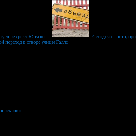
ту через реку Юрмаш.
Сегодня на автодор
ой переход в створе улицы Галле
 перекроют