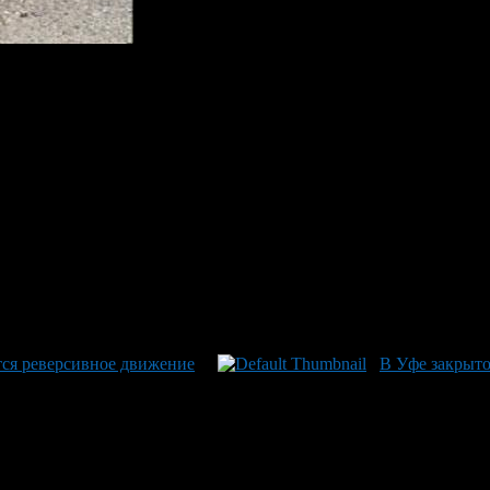
рекрыто.
ода через р. Белая, расположенного в створе ул. Воровского. Ор
ится реверсивное движение
В Уфе закрыто