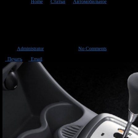
You are here:
Home
>
Статьи
>
Автомобильное
>
Текущая
статья
Коробки передач для
вазовских машин
Автор
Administrator
/ 29.09.2014 /
No Comments
Печать
Email