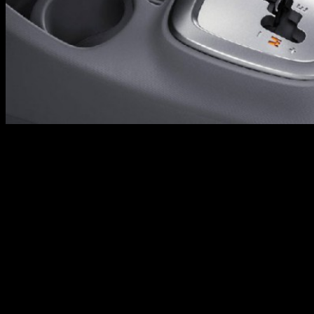
На самом деле тема очень сложная и очень трудно разъяснить
её на словах, но мы попытаемся это сделать. Нужно прекрасно
понимать, что коробка неотъемлемая часть мотора — единое
целое.
То есть коробка помогают мотору передать весь свой
потенциал на колеса. Если коробка была неудачно собрана и
подобрана. То существует либо провалы при переключении на
повышенных, пониженных передачах либо человек очень
много теряет время на переключение. Из чего состоит коробка
передач? Из трех основных деталей, которые можно менять.
Это прежде всего дифференциал, две шестеренки, так
называемая пара и вторичный вал одевается на ряд.
Дифференциала нужен для того, чтобы у вас на поворотах