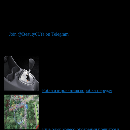
достоинство. Коробка сама ездит на хорошем масле, это
только улучшает всю работу двигателя. Можно ставить
дифференциал повышенного трения на обычные машины,
хуже не будет, то есть автомобиль будет иметь высокую
проходимость.
Join @Beauty0Ufa on Telegram
Рекомендуем почитать:
Роботизированная коробка передач
Еще одно колесо обозрения появится в