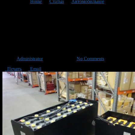
You are here:
Home
>
Статьи
>
Автомобильное
>
Текущая
статья
Поговорим про
экологичность
электротранспорта
Автор
Administrator
/ 15.09.2014 /
No Comments
Печать
Email