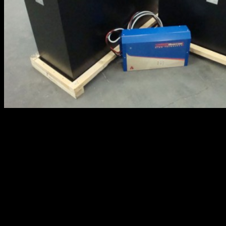
С каждым днем набирает пропаганда замены классических
ДВС на более современные и экологичные электродвигатели.
Сейчас с электродвигателем можно встретить практические
любой вид транспорта — автомобили, электромотоциклы,
электровелосипеды, даже есть парочка прототипов
электросамолетов…
В принципе в ряде случаев электротранспорт действительно
удобнее чем бензиновый мотор. Взять хотя бы трамваи или
электрички — отлично решение для города. Электромобиль
для личного пользования тоже может быть удобен, но тут есть
несколько условий: