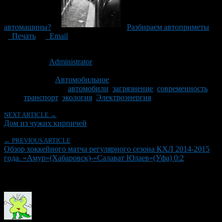
автомашины?
Разбираем автоприметы
Печать
Email
Опубликовано: 12 лет назад на 15.09.2014
Автор:
Administrator
Последнее изминение 15 сентября, 2014 @ 11:49 дп
Рубрики
Автомобильное
Tagged With:
автомобили
,
загрязнение
,
современность
,
транспорт
,
экология
,
Электроэнергия
NEXT ARTICLE →
Дом из чужих кирпичей
← PREVIOUS ARTICLE
Обзор хоккейного матча регулярного сезона КХЛ 2014-2015
года. «Амур»(Хабаровск)-«Салават Юлаев»(Уфа) 0:2
Об авторе