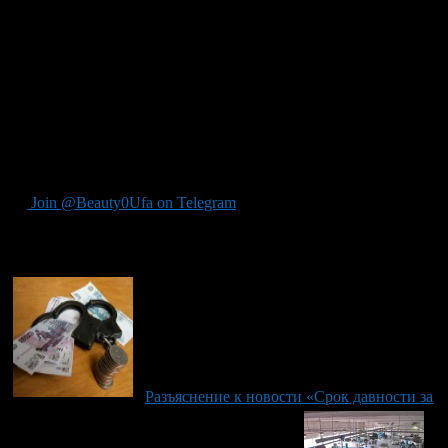
литиевых аккумуляторов дело не совсем экологичное. А если
еще учесть, что переработка таких аккумуляторов на данный
момент дело невыгодное, то о какой экологичности можно
вести речь?
Что имеем в итоге. Если взять во внимание все выше
изложенные факты, то получается, что машины ДВС намного
безопаснее для природы, чем электромобили. Единственное
преимущество электрокаров — это то, что загрязняют они
природу не в городах, а за их пределами.
Join @Beauty0Ufa on Telegram
Рекомендуем почитать:
Разъяснение к новости «Срок давности за