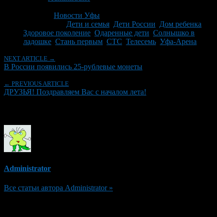
Последнее изминение 1 июня, 2011 @ 9:30 дп
Рубрики
Новости Уфы
Tagged With:
Дети и семья
,
Дети России
,
Дом ребенка
,
Здоровое поколение
,
Одаренные дети
,
Солнышко в
ладошке
,
Стань первым
,
СТС
,
Телесемь
,
Уфа-Арена
NEXT ARTICLE →
В России появились 25-рублевые монеты
← PREVIOUS ARTICLE
ДРУЗЬЯ! Поздравляем Вас с началом лета!
Об авторе
Administrator
Все статьи автора Administrator »
Добавить комментарий