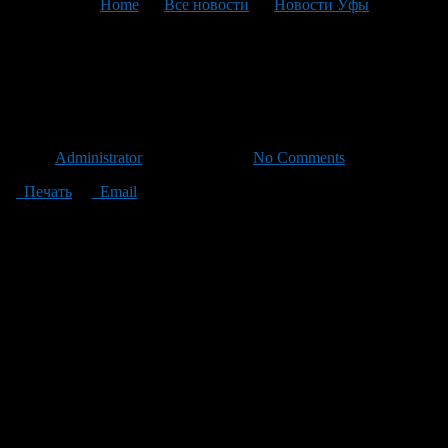
You are here:
Home
>
Все новости
>
Новости Уфы
>
Текущая статья
«Стань первым» в парке
И.Якутова
Автор
Administrator
/ 01.06.2011 /
No Comments
Печать
Email
Сегодня в парке им. И. Якутова пройдет детский праздник
«Солнышко в ладошке», посвященный Дню защиты детей.
С 12.00 перед летней эстрадой для самых маленьких
посетителей парка журнал «Телесемь» и канал «СТС»
представит концертно-игровое представление и конкурс
рисунков.
С 13.30 на сцене стартует танцевальный марафон, выступят
танцевальные коллективы учреждений культуры и
дополнительного образования Советского района.
Известные артисты Первого канала сегодня в Уфе в рамках