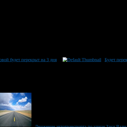
вой будет перекрыт на 3 дня
Будет пере
Движение автотранспорта по улице Заки Вали