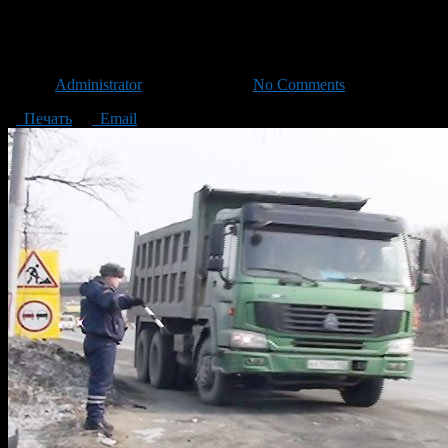
На Заки Валиди грузовиков бо
Автор
Administrator
/ 11.06.2014 /
No Comments
Печать
Email