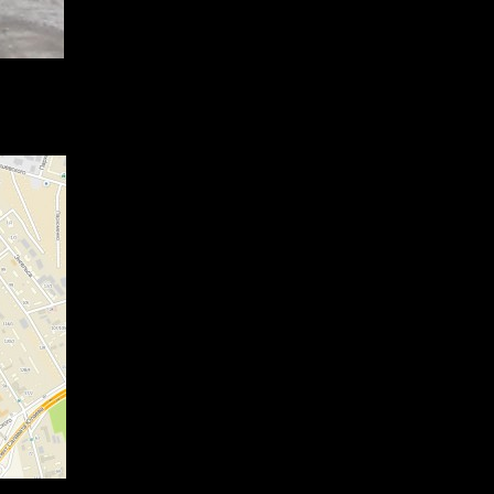
 грузовиков запретят на участке ограниченном улицами Аксаков
я легковых автомобилей и общественного транспорта.