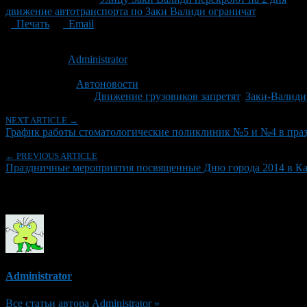
движение автотранспорта по Заки Валиди ограничат
Печать
Email
Опубликовано: 12 лет назад на 11.06.2014
Автор:
Administrator
Последнее изминение 11 июня, 2014 @ 9:57 дп
Рубрики
Автоновости
Tagged With:
Движение грузовиков запретят
,
Заки-Валиди
NEXT ARTICLE →
График работы стоматологические поликлиник №5 и №4 в пра
← PREVIOUS ARTICLE
Праздничные мероприятия посвященные Дню города 2014 в К
Об авторе
Administrator
Все статьи автора Administrator »