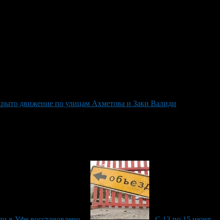
крыто движение по улицам Ахметова и Заки Валиди
ди в Уфе восстановлено
С 13 по 15 июня