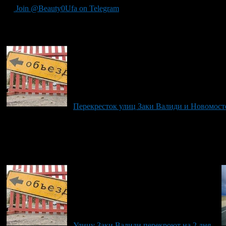
Join @Beauty0Ufa on Telegram
Рекомендуем почитать:
Перекресток улиц Заки Валиди и Новомосто
Улицу Заки Валиди перекроют на 2 дня