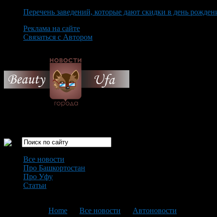
Перечень заведений, которые дают скидки в день рожден
Реклама на сайте
Связаться с Автором
Friday August 7th, 2026
Только самые интересные новости города Уфа
Все новости
Про Башкортостан
Про Уфу
Статьи
Loading...
You are here:
Home
>
Все новости
>
Автоновости
>
Текущая