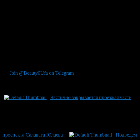
— Провал произошел в месте прохождения канализационного
коллектора Д-600мм, — прокомментировали сайту ProUfu.Ru
в пресс-службе МУП «Уфаводоканал». – Выяснилось, что
разрушилась его железо-бетонная поверхность.
Как пояснили нам в предприятии, канализационную трубу не
меняли с 1936 года.
В течение семи часов рабочие заменили трубу, а к половине
первого ночи яму засыпали щебнем.
Место обвала пока огорожено.
Join @Beauty0Ufa on Telegram
Рекомендуем почитать:
Частично закрывается проезжая часть
проспекта Салавата Юлаева
Подведем