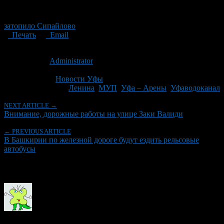
затопило Сипайлово
Печать
Email
Опубликовано: 15 лет назад на 29.05.2011
Автор:
Administrator
Последнее изминение 29 мая, 2011 @ 5:44 пп
Рубрики
Новости Уфы
Tagged With:
Ленина
,
МУП
,
Уфа – Арены
,
Уфаводоканал
NEXT ARTICLE →
Внимание, дорожные работы на улице Заки Валиди
← PREVIOUS ARTICLE
В Башкирии по железной дороге будут ездить рельсовые
автобусы
Об авторе