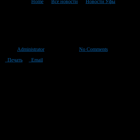
You are here:
Home
>
Все новости
>
Новости Уфы
>
Текущая статья
В центре Уфы обрушилась
проезжая часть
Автор
Administrator
/ 29.05.2011 /
No Comments
Печать
Email
В субботу, 28 мая, примерно в 12 часов 40 минут на
перекрестке улиц Ленина и Краснодонской ( недалеко от «Уфа
– Арены») обвалилась проезжая часть. На месте обвала
образовалась глубокая яма диаметром около трех метров (это
почти одна полоса движения проезжей части). К счастью,
пострадавших нет.
Очевидцы сразу вызвали аварийную службу.
На место выехали бригады МУП «Уфаводоканал». Они
огородили этот участок, а госавтоинспекторы организовали
регулировку движения.