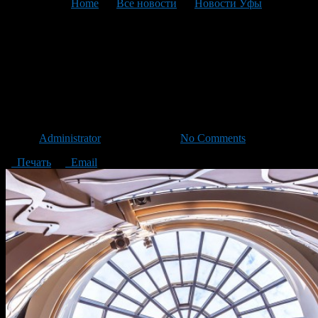
You are here:
Home
>
Все новости
>
Новости Уфы
>
Текущая статья
Опровержение информации о
закрытии ТК
«Центральный»
Автор
Administrator
/ 27.05.2014 /
No Comments
Печать
Email