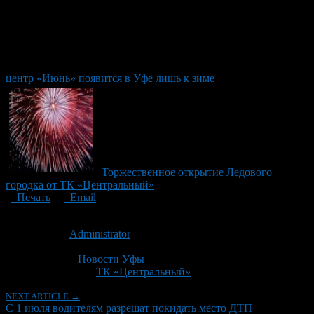
центр «Июнь» появится в Уфе лишь к зиме
Торжественное открытие Ледового
городка от ТК «Центральный»
Печать
Email
Опубликовано: 12 лет назад на 27.05.2014
Автор:
Administrator
Последнее изминение 27 мая, 2014 @ 12:39 пп
Рубрики
Новости Уфы
Tagged With:
ТК «Центральный»
NEXT ARTICLE →
С 1 июля водителям разрешат покидать место ДТП