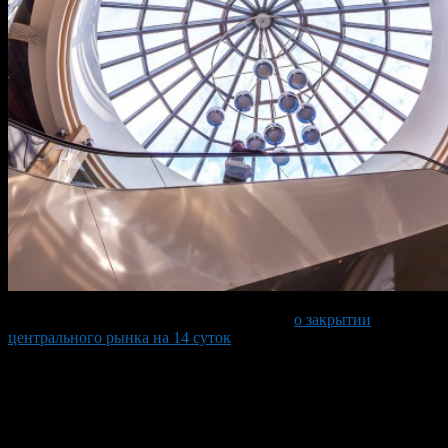
На нашем сайте была размещена новость
о закрытии
центрального рынка на 14 суток
. Спешим сообщить, что мы
неверно трактовали предписание суда. Предписание суда о
приостановлении деятельности касалось не самого торгового
комплекса, а только фирмы которая занимается уборкой
помещений. Именно в деятельности это фирмы были найдены
нарушения миграционного закона.