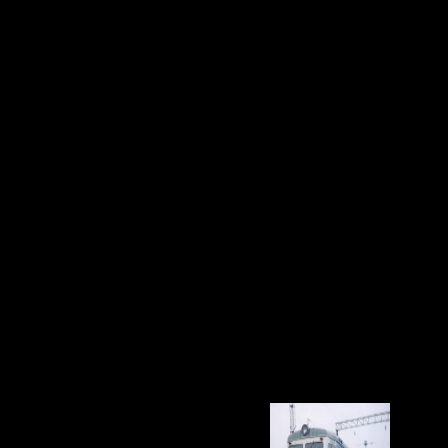
лектричку своей мечты
в Башкирии стартует акция «Создайте электричку своей мечты!»
овая» установят специальные информационные стойки.
гут заполнить здесь специальные анкеты, в которых они смогут 
игородных поездах комфортнее и безопаснее.
игородной пассажирской компании», которые расскажут пассажи
енностью ОАО «БППК» Чулпан Биккузина.
 пассажиров и учтут их в своей работе.