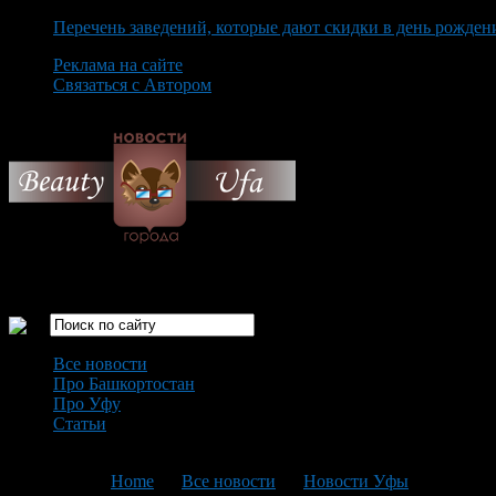
Перечень заведений, которые дают скидки в день рожден
Реклама на сайте
Связаться с Автором
Thursday August 6th, 2026
Только самые интересные новости города Уфа
Все новости
Про Башкортостан
Про Уфу
Статьи
Loading...
You are here:
Home
>
Все новости
>
Новости Уфы
>
Текущая