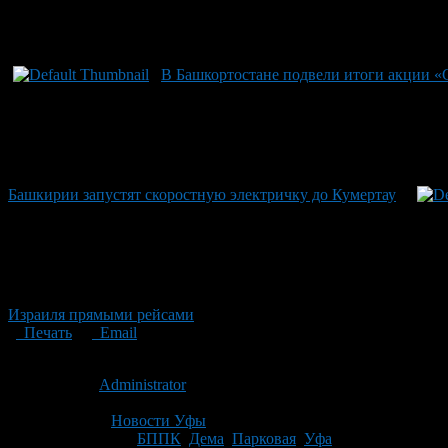
В Башкортостане подвели итоги акции «
Башкирии запустят скоростную электричку до Кумертау
Израиля прямыми рейсами
Печать
Email
Опубликовано: 15 лет назад на 28.05.2011
Автор:
Administrator
Последнее изминение 28 мая, 2011 @ 12:52 пп
Рубрики
Новости Уфы
Tagged With:
БППК
,
Дема
,
Парковая
,
Уфа