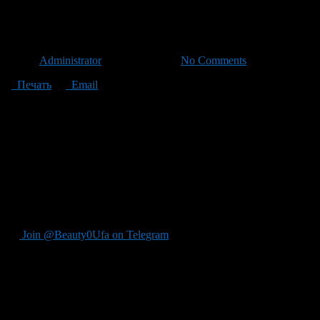
Жители Башкирии создадут э
Автор
Administrator
/ 28.05.2011 /
No Comments
Печать
Email
На станциях «Уфа», «Дема» и «Парковая». С 30 мая по 4 июня 
На железнодорожных вокзалах станций «Уфа», «Дема», «Парк
Ежедневно с 8 до 20 часов в течение недели все пассажиры смо
предложить свои варианты того, как сделать путешествие в пр
— На месте будут работать сотрудники «Башкортостанской пр
рассказала сайту ProUfu.Ru специалист по связям с обществ
После завершения акции специалисты исследуют все пожелания
Join @Beauty0Ufa on Telegram
Рекомендуем почитать: