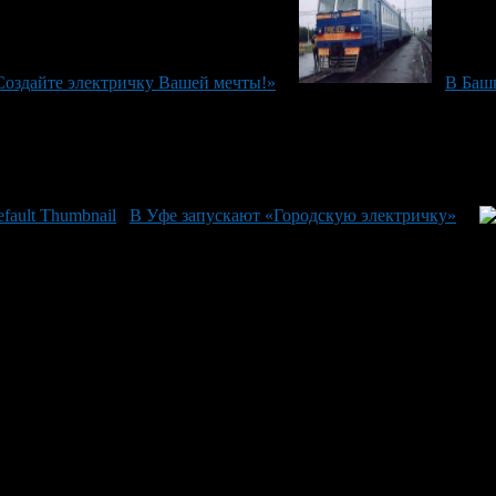
Создайте электричку Вашей мечты!»
В Баш
В Уфе запускают «Городскую электричку»