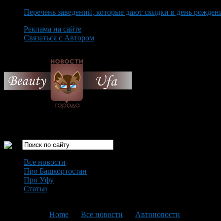
Перечень заведений, которые дают скидки в день рожден
Реклама на сайте
Связаться с Автором
Friday August 7th, 2026
Только самые интересные новости города Уфа
Все новости
Про Башкортостан
Про Уфу
Статьи
Loading...
You are here:
Home
>
Все новости
>
Автоновости
>
Текущая