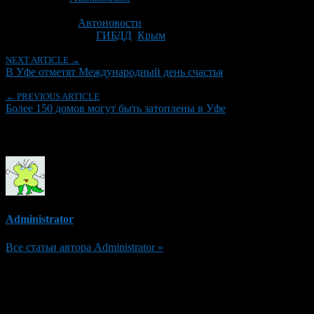
Последнее изминение 18 марта, 2014 @ 9:25 пп
Рубрики
Автоновости
Tagged With:
ГИБДД
,
Крым
NEXT ARTICLE →
В Уфе отметят Международный день счастья
← PREVIOUS ARTICLE
Более 150 домов могут быть затоплены в Уфе
Об авторе
Administrator
Все статьи автора Administrator »
Добавить комментарий