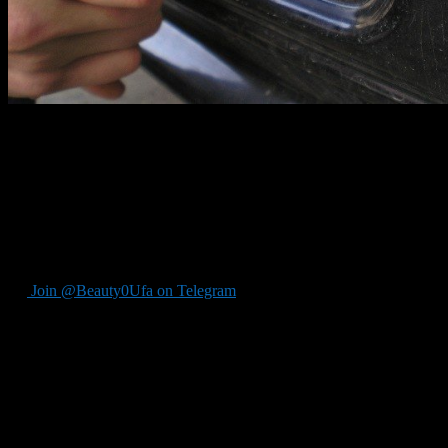
Не успел Крым подписать соглашение о вождении в состав Рос
Комсомолец». В этом вопросе скорость реагирования ГИБДД по
«Что касается номеров, то из двузначных на сегодняшний
которые есть сегодня в Крыму», — сообщили в ГИБДД.
Процедура перерегистрации будет бесплатно, а для того что бы
хватит, то к двузначному коду впереди добавят цифру «1», прев
Join @Beauty0Ufa on Telegram
Рекомендуем почитать: