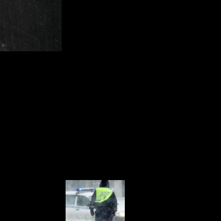
сийской федерации, а ГИБДД уже сообщило, что присвоят Крыму
ражает, впервые на моей памяти руководство этой гоструктуры
 день свободными являются только с кодом «91» и «92». Предпола
 не создавать очередей, она будет длится достаточно большое ко
ратив его в трехзначный.