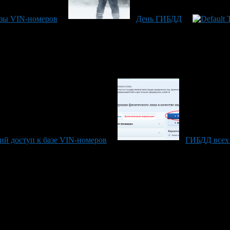
азы VIN-номеров
День ГИБДД
й доступ к базе VIN-номеров
ГИБДД всех