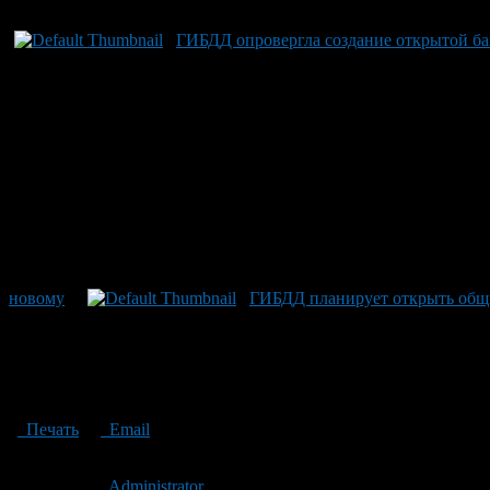
ГИБДД опровергла создание открытой б
новому
ГИБДД планирует открыть общи
Печать
Email
Опубликовано: 12 лет назад на 18.03.2014
Автор:
Administrator