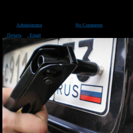
ГИБДД присвоило Крыму 91 и
Автор
Administrator
/ 18.03.2014 /
No Comments
Печать
Email