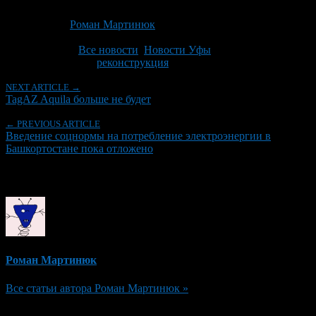
Опубликовано: 13 лет назад на 06.02.2014
Автор:
Роман Мартинюк
Последнее изминение 6 февраля, 2014 @ 1:58 пп
Рубрики
Все новости
,
Новости Уфы
Tagged With:
реконструкция
NEXT ARTICLE →
TagAZ Aquila больше не будет
← PREVIOUS ARTICLE
Введение соцнормы на потребление электроэнергии в
Башкортостане пока отложено
Об авторе
Роман Мартинюк
Все статьи автора Роман Мартинюк »
Добавить комментарий