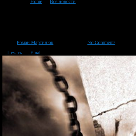
You are here:
Home
>
Все новости
>
Текущая статья
«Гостиный двор» закроют на
год
Автор
Роман Мартинюк
/ 06.02.2014 /
No Comments
Печать
Email