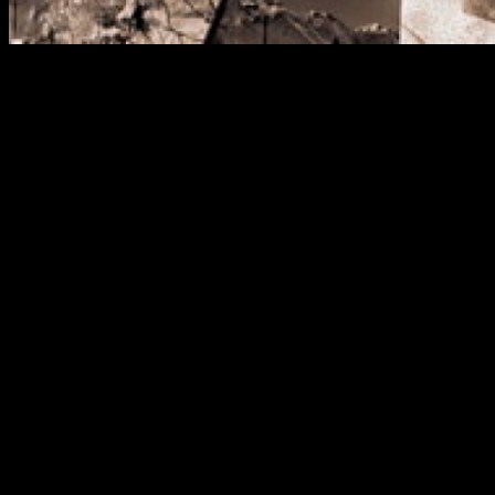
«Гостиный двор» закрою на реконструкцию, фактически на
перепланировку. За год он должен измениться до
неузнаваемости.
в центре ТК планируется организовать фреш-маркет
общей площадью около 4,5 тысячи квадратных метров.
Это примерно третья часть «Гостинки».
на втором этаже появится детский развлекательно-
образовательный центр.
откроют фреш-маркетв центральной части комплекса –
на первом этаже центрального блока и в атриумном
пространстве.
Такая реконструкция и перепланировка не помешает
проводить здесь выставки, для них будет выделено
специальное место.
В перспективе откроются специальные ряды для
сельхозпроизводителей.
Как уже говорилось ранее, за год здание подвергнется
реконструкции в том числе и обновится дизайн. Работы
начнутся уже этой весной.