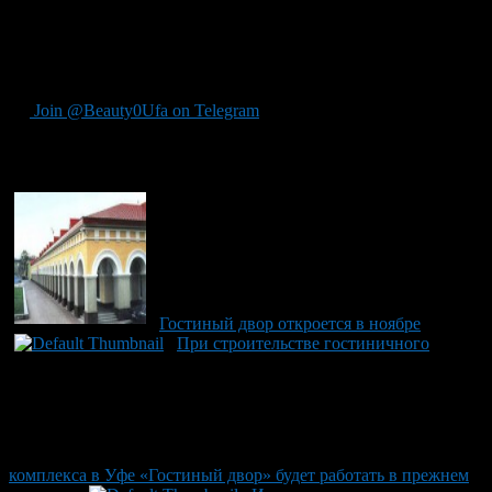
«Гостинка» будет закрыта в течение года – до весны
следующего года. Работу продолжат только паркинг и
рестораны, которые будут открыты для гостей в прежнем
режиме.
Join @Beauty0Ufa on Telegram
Рекомендуем почитать:
Гостиный двор откроется в ноябре
При строительстве гостиничного
комплекса в Уфе «Гостиный двор» будет работать в прежнем