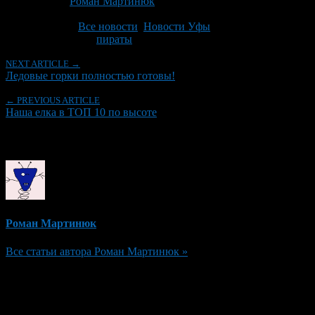
Автор:
Роман Мартинюк
Последнее изминение 30 декабря, 2013 @ 10:17 пп
Рубрики
Все новости
,
Новости Уфы
Tagged With:
пираты
NEXT ARTICLE →
Ледовые горки полностью готовы!
← PREVIOUS ARTICLE
Наша елка в ТОП 10 по высоте
Об авторе
Роман Мартинюк
Все статьи автора Роман Мартинюк »
Добавить комментарий