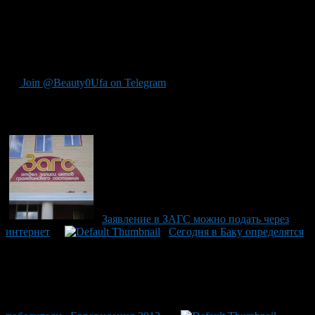
Gala Records (Бьянка, МакSим и другие).
Иски также могут подать и несколько правообладателей, не
входящие в НФМИ, в частности «Студия «Союз» и «Никитин
Медиа Диджитал Контент».
Join @Beauty0Ufa on Telegram
Рекомендуем почитать:
Заявление в ЗАГС можно подать через
интернет
Сегодня в Баку определятся