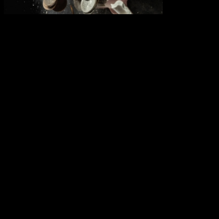
В следующем году из крупнейшей в России соцсети
«ВКонтакте» могут исчезнуть более шести тысяч композиций
таких исполнителей как «Linkin Park», «Metallica», Beyonce,
Бьянка, «Сплин», «ДДТ», «Земфира», «Звери», Паваротти,
Челентано и других.
Sony, EMI, Warner и другие крупнейшие правообладатели
планируют подать иски к «ВКонтакте» после новогодних
праздников.
Напомним, в федерацию входят такие компании, как:
Sony Music (владеет правами на Modern Talking, Boney
M, AC/DC, Beyonce и др.),
Warner Music (Мадонна, Skrillex, Linkin Park, Metallica и
другие),
Universal Music (50 Cent, ABBA, Eminem, Jay-Z и др.),
EMI (Pink Floyd, Sex Pistols, Scorpions и другие),
Navigator Records («Сплин», ДДТ, «Звери», Земфира и
др.),