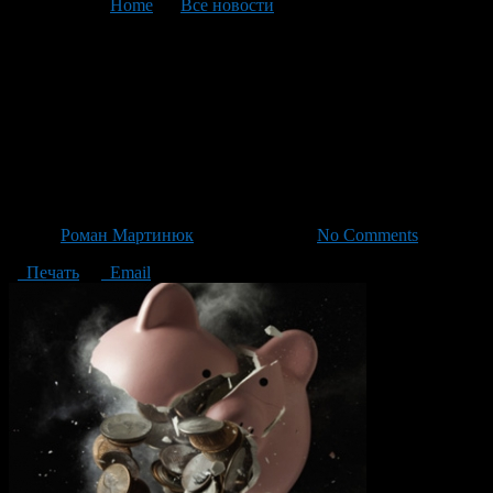
You are here:
Home
>
Все новости
>
Текущая статья
Девять крупных
правообладателей готовятся
подать иски к соцсети в
«ВКонтакте».
Автор
Роман Мартинюк
/ 30.12.2013 /
No Comments
Печать
Email