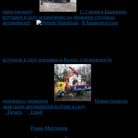
евростандарту
C 1 июня в Башкирии
вступают в силу ограничение на движение грузовых
автомобилей
В Башкортостане
вступили в силу поправки в Кодекс о безопасности
дорожного движения
Новые правила
эвакуации автомобилей вступят в силу
Печать
Email
Опубликовано: 13 лет назад на 27.12.2013
Автор:
Роман Мартинюк
Последнее изминение 27 декабря, 2013 @ 2:41 пп