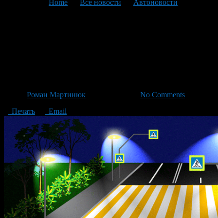
You are here:
Home
>
Все новости
>
Автоновости
>
Текущая статья
В России вступают в силу
новые стандарты дорожной
безопасности
Автор
Роман Мартинюк
/ 27.12.2013 /
No Comments
Печать
Email