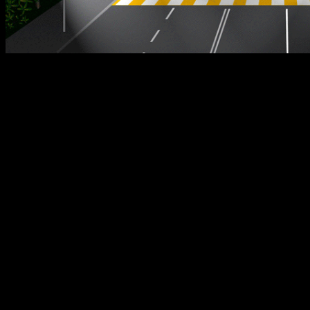
Совсем скоро, 28 февраля 2014 года, в России вступают в силу
новые стандарты дорожной безопасности.Одним из главных
изменений будет изменение стандартов оборудования
наземных пешеходных переходов и велосипедных дорожек.
Согласно новым стандартам — разметка пешеходного
перехода должна быть двухцветная. Стандартные белые
полосы будут чередоваться не с асфальтом, а с полосами
желтого цвета. Такая раскраска, уверены в ГИБДД, намного
заметнее для водителей, особенно в условиях плохой
видимости и освещенности.
В добавок к этому, перед каждым переходом появятся
предупреждающие знаки на щитах желто-зеленого цвета, а
также искусственными неровности.
На переходах, через
дороги с интенсивным движением и вблизи образовательных
учреждений поставят светофоры с обязательной кнопкой
включения зеленого сигнала для пешеходов.