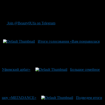
исключения.
Уфимский планетарий находится по адресу Проспект
Октября, 79/2. Время работы: 9:00 –18:00.
Join @Beauty0Ufa on Telegram
Рекомендуем почитать:
Итоги голосования «Вам понравилася
Уфимский арбат»
Большое семейное
шоу «МЕГАDANCE»
Подведем итоги