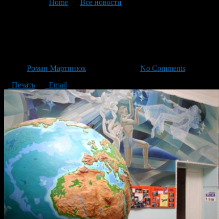
You are here:
Home
>
Все новости
>
Текущая статья
Большое путешествие
инопланетянина ЭГИ
Автор
Роман Мартинюк
/ 11.12.2013 /
No Comments
Печать
Email