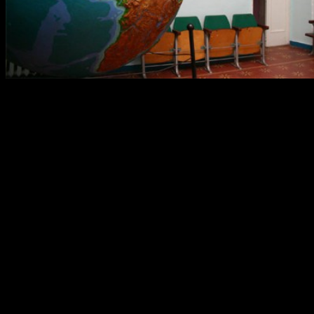
«Большое путешествие инопланетянина ЭГИ» — это новая
программа в уфимском планетарии, она создана с
использованием новейшей компьютерной графики и 3-d
изображения. За несколько дней получено огромное
количество позитивных отзывов. Особенно популярным
фильм стал среди детей, и родителей с маленькими детьми.
Сюжет программы:
Страшная катастрофа уничтожила родную планету
главного героя, инопланетянина ЭГИ, и теперь он вместе со
своим другом роботом Робиком прилетел в нашу Солнечную
систему, чтобы найти новый дом.
Созданием фильма занимался программист и художник-
аниматор Азамат Рахмангулов. Благодаря современной
графике и 3D-анимации «Большое путешествие
инопланетянина ЭГИ» понравится всем детям без