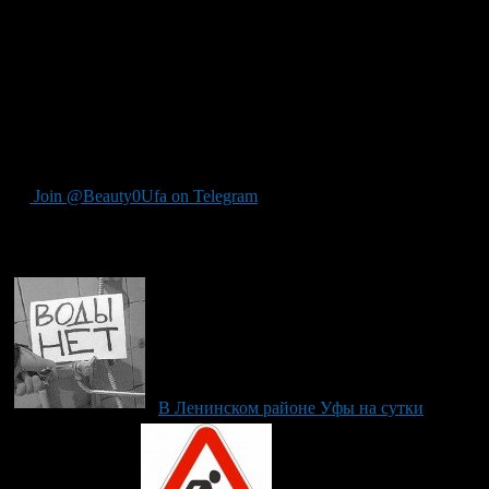
Кроме того, организовывается подвоз воды по адресам:
ул. Смоленская, 1;
Саляма-Деревенская переправа;
Малая Лесозаводская, 2/1.
За предварительными оценками восстановление
трубопровода завершиться до 17:00.
Join @Beauty0Ufa on Telegram
Рекомендуем почитать:
В Ленинском районе Уфы на сутки