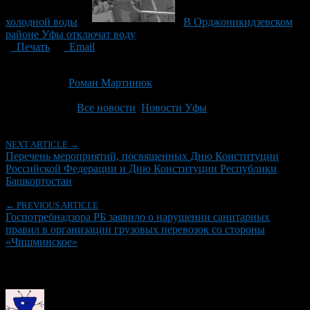
холодной воды
В Орджоникидзевском
районе Уфы отключат воду
Печать
Email
Опубликовано: 13 лет назад на 05.12.2013
Автор:
Роман Мартинюк
Последнее изминение 5 декабря, 2013 @ 12:51 пп
Рубрики
Все новости
,
Новости Уфы
NEXT ARTICLE →
Перечень мероприятий, посвященных Дню Конституции
Российской Федерации и Дню Конституции Республики
Башкортостан
← PREVIOUS ARTICLE
Госпотребнадзора РБ заявило о нарушении санитарных
правил в организации грузовых перевозок со стороны
«Чишминское»
Об авторе