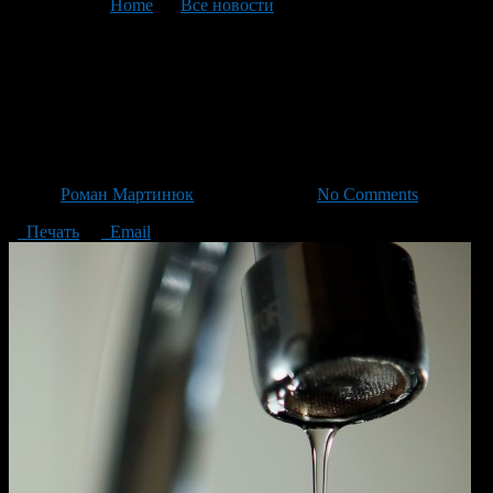
You are here:
Home
>
Все новости
>
Текущая статья
В Нижегородке из-за
ремонтных работ проблемы с
водой
Автор
Роман Мартинюк
/ 05.12.2013 /
No Comments
Печать
Email