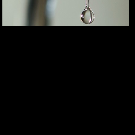
В микрорайоне Нижегородка идут ремонтные работы
водопровода в связи с высоким износом инженерных сетей.
По этой причине в 158 домах частного сектора, 8 высотных
домах, 3 водоразборных колонках и 7 организациях
ограничена подача воды. Большая часть микрорайона
снабжается коммунальным ресурсом на пониженном
давлении, что тоже вызывает неудобства.
МУП «Уфаводоканал» информирует, что в зоне, где сейчас
вода подается с пониженным давлением, имеется 17
водоразборных колонок. Жители могут самостоятельно
набрать воду по следующим адресам:
ул. Заозерная, 3, 33, 57, 71, 97, 119;
пересечение улиц Лесозаводская и Линейная;
ул. Перевалочная, 111, 101, 85, 59, 39;
пересечение улиц Перевалочная и Карьерная;
ул. Зилимская, 3, 23;
ул. 2-я Перевалочная, 39 и ул. Линейная, 8.