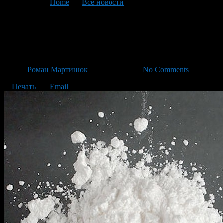
You are here:
Home
>
Все новости
>
Текущая статья
Поставлена точка в деле с 23-
х летним студентом
Автор
Роман Мартинюк
/ 25.11.2013 /
No Comments
Печать
Email