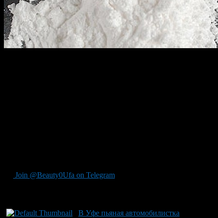
Поставлена точна в еще одном громком криминальном деле
по сбыту наркотиков. Напомним, 23-х летний студент
медицинского университета заказал через Интернет более
одного килограмма синтетических наркотиков для продажи
на территории республики. Эта посылка прибыла в августе
прошлого года из Новосибирск в отделение почтовой связи
Уфы, где подсудимый и был задержан.
За покупку наркотиков с целью продажи, студента
медицинского университета приговорили к шести годам
лишения свободы в исправительной колонии строгого
режима.
Join @Beauty0Ufa on Telegram
Рекомендуем почитать:
В Уфе пьяная автомобилистка