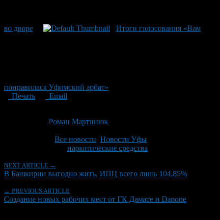
во дворе
Итоги голосования «Вам
понравилася Уфимский арбат»
Печать
Email
Опубликовано: 13 лет назад на 25.11.2013
Автор:
Роман Мартинюк
Последнее изминение 25 ноября, 2013 @ 2:55 пп
Рубрики
Все новости
,
Новости Уфы
Tagged With:
наркотические средства
NEXT ARTICLE →
В Башкирии выгодно жить, ИПЦ всего лишь 104,85%
← PREVIOUS ARTICLE
Создание новых рабочих мест от ГК Дамате и Danone
Об авторе