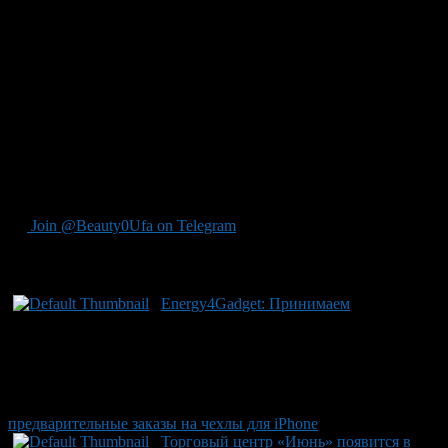
зиме, составленного министерством строительства и ЖКХ
РФ, Башкортостан находится на четвертой позиции. В
прошлом годы Башкортостан был на 3-м месте.
При составлении рейтинга учитывалось наличие-отсутствие
региональных положений, которые регламентируют действия
местных органов власти при ликвидации ЧС; объективность
предоставленных регионами данных; своевременность
получения паспорта готовности к сезону отопления и многое
другое. Также учитывалось состояние объектов тепло-, водо-,
газо- и электроснабжения.
Join @Beauty0Ufa on Telegram
Рекомендуем почитать:
Energy4Gadget: Принимаем
предварительные заказы на чехлы для iPhone
Торговый центр «Июнь» появится в