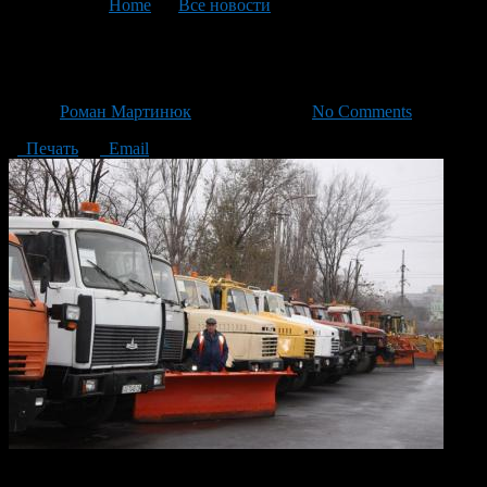
You are here:
Home
>
Все новости
>
Текущая статья
Башкортостан к зиме готов!
Автор
Роман Мартинюк
/ 22.11.2013 /
No Comments
Печать
Email
Согласно рейтингу регионов России по качеству подготовки к