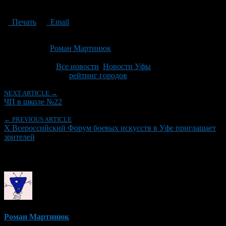
Печать
Email
Опубликовано: 13 лет назад на 22.11.2013
Автор:
Роман Мартинюк
Последнее изминение 22 ноября, 2013 @ 4:01 пп
Рубрики
Все новости
,
Новости Уфы
Tagged With:
рейтинг городов
NEXT ARTICLE →
ЧП в школе №22
← PREVIOUS ARTICLE
X Всероссийский Форум боевых искусств в Уфе приглашает
зрителей
Об авторе
Роман Мартинюк