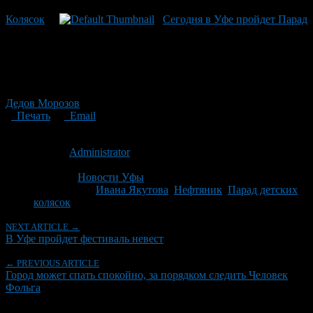
Колясок
Сегодня в Уфе пройдет Парад
Дедов Морозов
Печать
Email
Опубликовано: 15 лет назад на 14.05.2011
Автор:
Administrator
Последнее изминение 14 мая, 2011 @ 6:38 пп
Рубрики
Новости Уфы
Tagged With:
Ивана Якутова
,
Нефтяник
,
Парад детских
колясок
NEXT ARTICLE →
В Уфе пройдет фестиваль невест
← PREVIOUS ARTICLE
Город может спать спокойно, за порядком следить Человек
Фольга