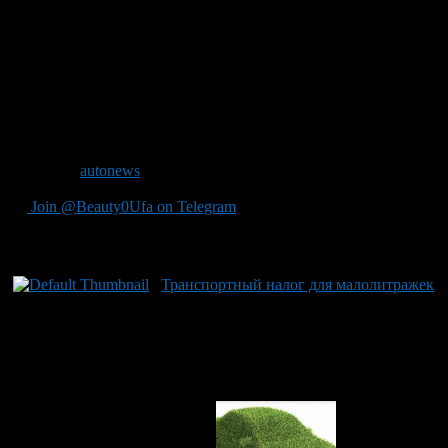
одного до двух лет, при уплате транспортного налога
применяется коэффициент 1,3. Если менее года, то 1,5. Что
касается более дорогих транспортных средств стоимостью от
5 до 10 миллионов рублей, с года выпуска которых прошло не
более пяти лет, то коэффициент равен уже двум. На машины
стоимостью 10-15 миллионов рублей младше 10 лет и на
автомобили с ценником более 15 миллионов рублей
транспортный налог взимается с коэффициентом 3.
Источник
autonews
Join @Beauty0Ufa on Telegram
Рекомендуем почитать:
Транспортный налог для малолитражек