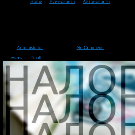
You are here:
Home
>
Все новости
>
Автоновости
>
Текущая статья
Транспортный налог
пересчитают по новой схеме
Автор
Administrator
/ 23.09.2013 /
No Comments
Печать
Email