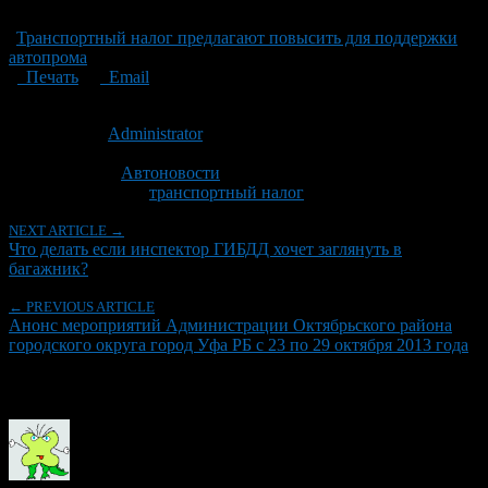
Транспортный налог предлагают повысить для поддержки
автопрома
Печать
Email
Опубликовано: 13 лет назад на 23.09.2013
Автор:
Administrator
Последнее изминение 23 сентября, 2013 @ 1:49 пп
Рубрики
Автоновости
Tagged With:
транспортный налог
NEXT ARTICLE →
Что делать если инспектор ГИБДД хочет заглянуть в
багажник?
← PREVIOUS ARTICLE
Анонс мероприятий Администрации Октябрьского района
городского округа город Уфа РБ с 23 по 29 октября 2013 года
Об авторе