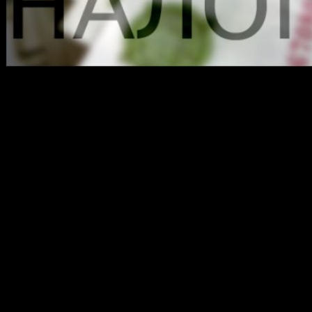
В России могут ввести новую схему расчета транспортного
налога. Как сообщает газета «Новые Известия» со ссылкой на
заявление замглавы Минфина Сергея Шаталова, ставки
транспортного налога изменят уже с 2015 года.
В частности, Минфин предлагает перейти от критерия
лошадиных сил автомобиля к объему двигателя, а также
ввести коэффициенты, учитывающие экологический класс
двигателя и год выпуска машины. Это значит, что новые
ставки ударят, в первую очередь, по владельцам старых
автомобилей с большими атмосферными моторами.
«Теоретически такая возможность есть. Я не могу сказать, что
даю вам гарантию, что с 2015 года так будет, но нам бы
хотелось», – отметил Шаталов.
Кроме того, не исключается также возможность замены
транспортного налога экологическим. Шаталов подчеркнул,
что такой налог существует в Евросоюзе. Таким образом,
владельцы старых машин там платят существенно больше,