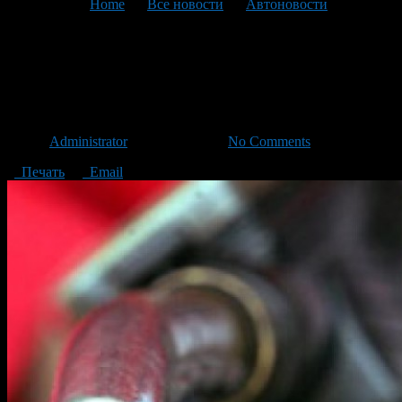
You are here:
Home
>
Все новости
>
Автоновости
>
Текущая статья
В России может резко
подорожать бензин
Автор
Administrator
/ 16.08.2013 /
No Comments
Печать
Email