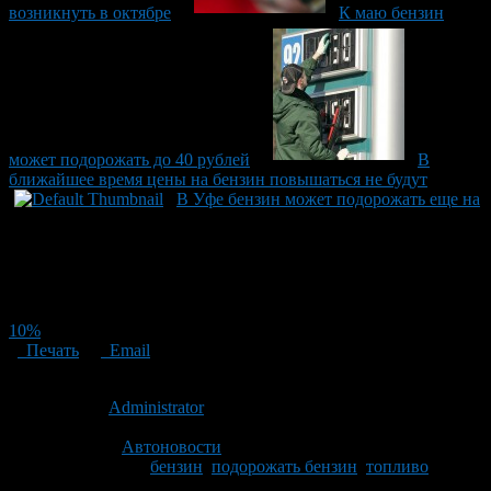
возникнуть в октябре
К маю бензин
может подорожать до 40 рублей
В
ближайшее время цены на бензин повышаться не будут
В Уфе бензин может подорожать еще на
10%
Печать
Email
Опубликовано: 13 лет назад на 16.08.2013
Автор:
Administrator
Последнее изминение 16 августа, 2013 @ 10:32 пп
Рубрики
Автоновости
Tagged With:
бензин
,
подорожать бензин
,
топливо