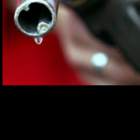
Топливный кризис в ближайшее время вступит в новую фазу.
Идея Минэнерго по увеличению выпуска большего
количества низкокачественного топлива может послужить
причиной обратного эффекта: топливо, наоборот, подорожает,
а потом закончится.
Как сообщил газете «Известия» источник в Минэнерго,
рекомендация перепрофилировать производство бензина в
сторону увеличения топлива класса «Евро-3» была дана,