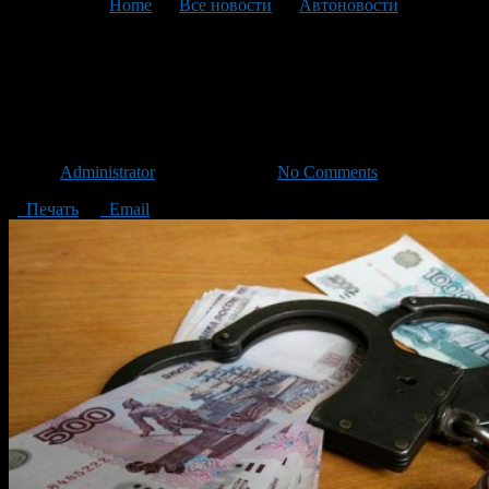
You are here:
Home
>
Все новости
>
Автоновости
>
Текущая статья
Сегодня в Уфе началась
операция «Штраф»
Автор
Administrator
/ 12.08.2013 /
No Comments
Печать
Email