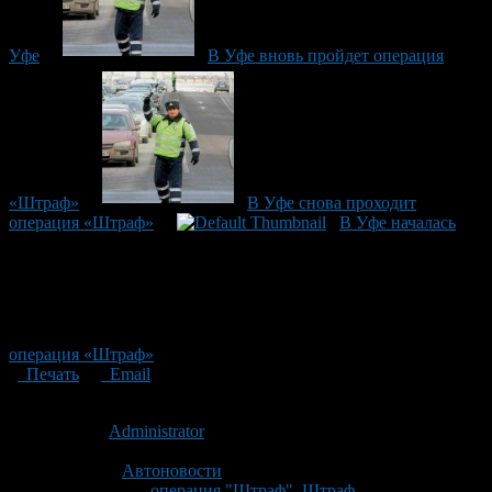
Уфе
В Уфе вновь пройдет операция
«Штраф»
В Уфе снова проходит
операция «Штраф»
В Уфе началась
операция «Штраф»
Печать
Email
Опубликовано: 13 лет назад на 12.08.2013
Автор:
Administrator
Последнее изминение 12 августа, 2013 @ 2:57 пп
Рубрики
Автоновости
Tagged With:
операция "Штраф"
,
Штраф