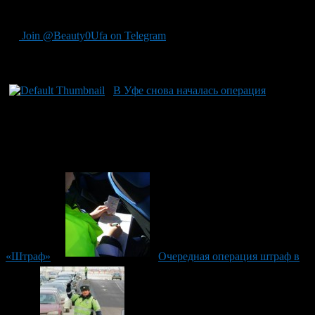
Уфе.
Join @Beauty0Ufa on Telegram
Рекомендуем почитать:
В Уфе снова началась операция
«Штраф»
Очередная операция штраф в