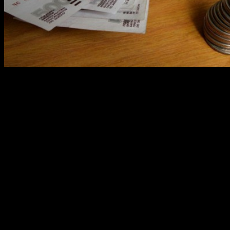
Сегодня, 12 августа 2013 года, в Уфе стартует очередная
операция Штраф. в ходе мероприятия водителей будут
проверять на наличие не оплаченных штрафов.
Операция будет длится в течении 10 дней, т.е. до 22 августа. В
ГИБДД считают, что такие акции очень эффективны, в
последний раз инспекторам удалось собрать 1,7 млн рублей
неоплаченных штрафов.
«Согласно изменениям в Кодексе об
административных правонарушениях штраф
должен быть уплачен не позднее 60 дней со дня
вступления постановления в законную силу.
Неуплата штрафа в установленный срок влечет
наложение штрафа в двукратном размере от суммы
неуплаченного либо административный арест на
15 суток», — напоминает ОГИБДД УМВД РФ по