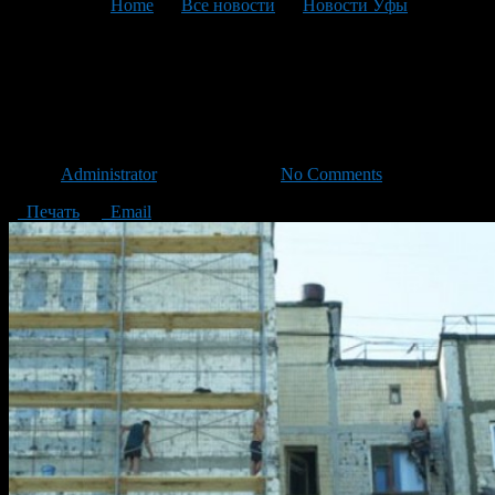
You are here:
Home
>
Все новости
>
Новости Уфы
>
Текущая статья
Какие дома отремонтриуют в
2013 году в Уфе
Автор
Administrator
/ 25.04.2013 /
No Comments
Печать
Email