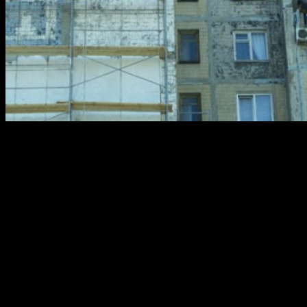
Правительство Башкирии утвердило список домов которые
будут отремонтированы в 2013 году в Уфе и республике
Башкортостан.
Всего на эти цели выделят 444,3 млн рублей.
Полный список домов подлежащих ремонту в 2013 году:
Дюртюли:
Ленина, 2
Первомайская, 17
Седова, 4
Чапаева, 2
Кумертау:
Ленина, 8, 12, 14
Пушкина, 4