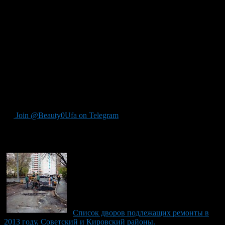
Заки Валиди, 1, 5, 60, 66, 7
Карла Маркса, 65, 40, 9
Комсомольская, 161
Новомостовая, 7
Октябрьской революции, 71
Салавата, 17
Свердлова, 56
Советская, 11, 13
Цюрупы, 27
По плану все работы будут завершены в декабре 2013 года
Join @Beauty0Ufa on Telegram
Рекомендуем почитать:
Список дворов подлежащих ремонты в
2013 году, Советский и Кировский районы.